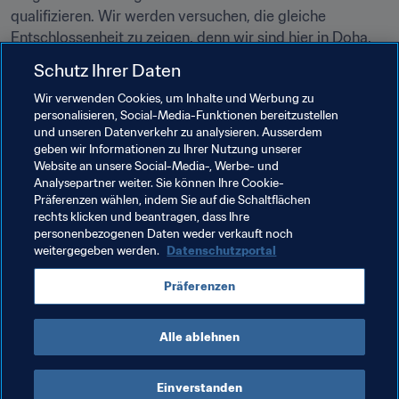
qualifizieren. Wir werden versuchen, die gleiche 
Entschlossenheit zu zeigen, denn wir sind hier in Doha, 
Schutz Ihrer Daten
Mohamed Amine Ben Hmida (Verteidiger, Tunesien)
Wir verwenden Cookies, um Inhalte und Werbung zu
personalisieren, Social-Media-Funktionen bereitzustellen
und unseren Datenverkehr zu analysieren. Ausserdem
Verwandte Themen
geben wir Informationen zu Ihrer Nutzung unserer
Website an unsere Social-Media-, Werbe- und
Analysepartner weiter. Sie können Ihre Cookie-
FIFA-Arabien-Pokal 2021™️
Tunisia
CAF
Präferenzen wählen, indem Sie auf die Schaltflächen
rechts klicken und beantragen, dass Ihre
Syria
AFC
Mauritania
personenbezogenen Daten weder verkauft noch
weitergegeben werden.
Datenschutzportal
United Arab Emirates
Oman
Qatar
Präferenzen
Bahrain
Iraq
Alle ablehnen
Einverstanden