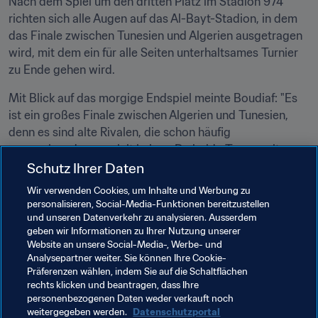
Nach dem Spiel um den dritten Platz im Stadion 974 
richten sich alle Augen auf das Al-Bayt-Stadion, in dem 
das Finale zwischen Tunesien und Algerien ausgetragen 
wird, mit dem ein für alle Seiten unterhaltsames Turnier 
zu Ende gehen wird.
Mit Blick auf das morgige Endspiel meinte Boudiaf: "Es 
ist ein großes Finale zwischen Algerien und Tunesien, 
denn es sind alte Rivalen, die schon häufig 
gegeneinander gespielt haben. Da beide Teams mit 
Stars gespickt sind, wird es für keinen der beiden leicht 
Schutz Ihrer Daten
werden, daher erwarte ich ein sehr umkämpftes Spiel."
Wir verwenden Cookies, um Inhalte und Werbung zu
personalisieren, Social-Media-Funktionen bereitzustellen
Der 31-jährige schloss mit den Worten: "Der FIFA 
und unseren Datenverkehr zu analysieren. Ausserdem
Arabien-Pokal war spektakulär, und es war ein Privileg, 
geben wir Informationen zu Ihrer Nutzung unserer
dabei zu sein."
Website an unsere Social-Media-, Werbe- und
Analysepartner weiter. Sie können Ihre Cookie-
Präferenzen wählen, indem Sie auf die Schaltflächen
rechts klicken und beantragen, dass Ihre
Verwandte Themen
personenbezogenen Daten weder verkauft noch
weitergegeben werden.
Datenschutzportal