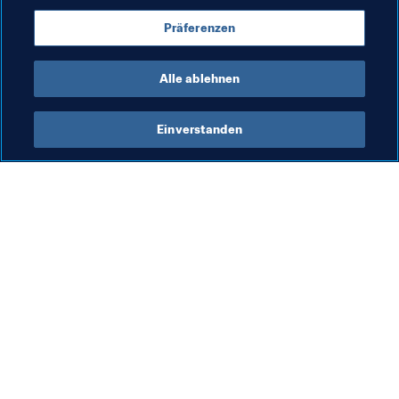
FIFA-Arabien-Pokal 2021™️
Qatar
AFC
Präferenzen
Algeria
CAF
Egypt
Alle ablehnen
Einverstanden
Was die FIFA macht
Besuchen Sie auch
Legal
Alle Nachrichten und 
Themen
Transfersystem
Berichte und 
Frauenfussball
Dokumente
Fussballförderung
FIFA-Stiftung
Innovation
FIFA Museum