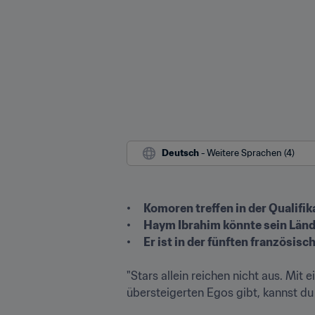
Deutsch
 - Weitere Sprachen (4)
•	Komoren treffen in der Qualifikation für den Arabien-Pokal 2021 auf Palästina

•	Haym Ibrahim könnte sein Länderspieldebüt geben

•	Er ist in der fünften französisc
"Stars allein reichen nicht aus. Mi
übersteigerten Egos gibt, kannst du 