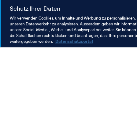
FIFA-Arabien-Pokal 2021™️
Com
Schutz Ihrer Daten
Wir verwenden Cookies, um Inhalte und Werbung zu personalisieren, 
unseren Datenverkehr zu analysieren. Ausserdem geben wir Informat
unsere Social-Media-, Werbe- und Analysepartner weiter. Sie können 
die Schaltflächen rechts klicken und beantragen, dass Ihre persone
weitergegeben werden.
Datenschutzportal
Was die FIFA macht
Besuch
Legal
Alle Na
Transfersystem
Bericht
Frauenfussball
FIFA-Sti
Fussballförderung
FIFA Mu
Innovation
Stellen 
Talentförderung