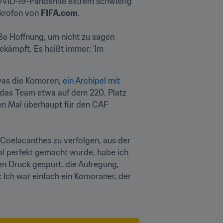
COVID-19-Pandemie extrem schwierig 
krofon von 
FIFA.com
.

e Hoffnung, um nicht zu sagen 
kämpft. Es heißt immer: 'Im 
 was die Komoren, 
ein Archipel mit 
 das Team etwa auf dem 220. Platz 
ten Mal überhaupt für den CAF 
 Coelacanthes zu verfolgen, aus der 
l perfekt gemacht wurde, habe ich 
en Druck gespürt, die Aufregung, 
: Ich war einfach ein Komoraner, der 