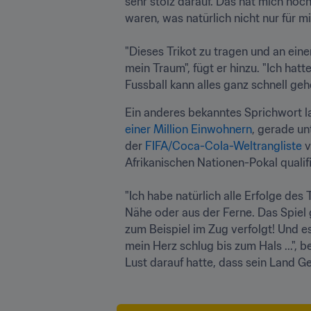
sehr stolz darauf. Das hat mich noc
waren, was natürlich nicht nur für 
"Dieses Trikot zu tragen und an ei
mein Traum", fügt er hinzu. "Ich ha
Fussball kann alles ganz schnell gehe
Ein anderes bekanntes Sprichwort lau
einer Million Einwohnern
, gerade un
der 
FIFA/Coca-Cola-Weltrangliste
 
Afrikanischen Nationen-Pokal qualifizi
"Ich habe natürlich alle Erfolge des
Nähe oder aus der Ferne. Das Spiel 
zum Beispiel im Zug verfolgt! Und es
mein Herz schlug bis zum Hals ...", 
Lust darauf hatte, dass sein Land Ge