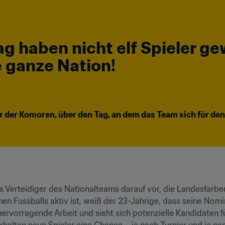
g haben nicht elf Spieler ge
 ganze Nation!
 der Komoren, über den Tag, an dem das Team sich für den
s Verteidiger des Nationalteams darauf vor, die Landesfarben
chen Fussballs aktiv ist, weiß der 23-Jährige, dass seine No
 hervorragende Arbeit und sieht sich potenzielle Kandidaten 
rhalten neue Spieler eine Chance – je nach Turnier und je na