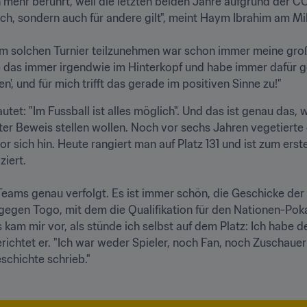
h mehr berührt, weil die letzten beiden Jahre aufgrund der 
mich, sondern auch für andere gilt", meint Haym Ibrahim am Mi
nem solchen Turnier teilzunehmen war schon immer meine groß
tte das immer irgendwie im Hinterkopf und habe immer dafür ge
n', und für mich trifft das gerade im positiven Sinne zu!"
tet: "Im Fussball ist alles möglich". Und das ist genau das,
ter Beweis stellen wollen. Noch vor sechs Jahren vegetierte
vor sich hin. Heute rangiert man auf Platz 131 und ist zum ers
ert.

 Teams genau verfolgt. Es ist immer schön, die Geschicke der
gegen Togo, mit dem die Qualifikation für den Nationen-Poka
 kam mir vor, als stünde ich selbst auf dem Platz: Ich habe d
berichtet er. "Ich war weder Spieler, noch Fan, noch Zuschauer
schichte schrieb."