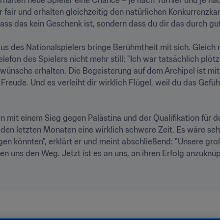
 fair und erhalten gleichzeitig den natürlichen Konkurrenzkam
ss das kein Geschenk ist, sondern dass du dir das durch gut
tus des Nationalspielers bringe Berühmtheit mit sich. Gleic
on des Spielers nicht mehr still: "Ich war tatsächlich plötzli
ünsche erhalten. Die Begeisterung auf dem Archipel ist mit
 Freude. Und es verleiht dir wirklich Flügel, weil du das Gefü
an mit einem Sieg gegen Palästina und der Qualifikation für 
n den letzten Monaten eine wirklich schwere Zeit. Es wäre s
en könnten", erklärt er und meint abschließend: "Unsere gro
n uns den Weg. Jetzt ist es an uns, an ihren Erfolg anzuknüpfe