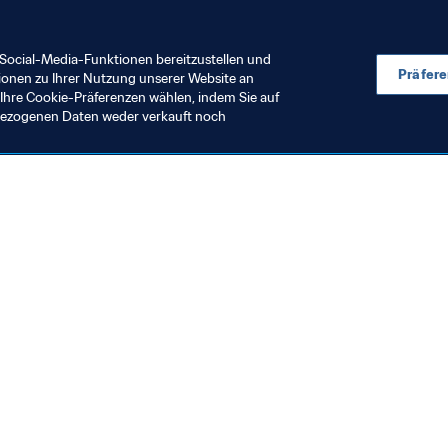
oros
CAF
Social-Media-Funktionen bereitzustellen und
Präfer
ionen zu Ihrer Nutzung unserer Website an
Ihre Cookie-Präferenzen wählen, indem Sie auf
nbezogenen Daten weder verkauft noch
en Sie auch
chrichten und Themen
e und Dokumente
ftung
seum
& Karriere