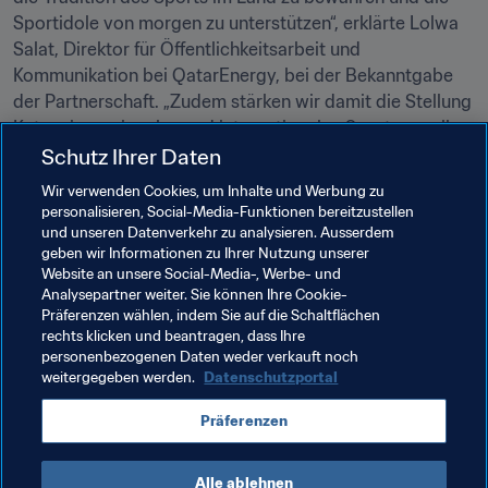
Sportidole von morgen zu unterstützen“, erklärte Lolwa 
Salat, Direktor für Öffentlichkeitsarbeit und 
Kommunikation bei QatarEnergy, bei der Bekanntgabe 
der Partnerschaft. „Zudem stärken wir damit die Stellung 
Katars im regionalen und internationalen Sport, vor allem 
im Fussball.“
Schutz Ihrer Daten
Wir verwenden Cookies, um Inhalte und Werbung zu
Der FIFA-Arabien-Pokal™, der bis zum katarischen 
personalisieren, Social-Media-Funktionen bereitzustellen
Nationalfeiertag am 18. Dezember dauert, bietet 
und unseren Datenverkehr zu analysieren. Ausserdem
32 spannende Spiele in sechs topmodernen Stadien, die 
geben wir Informationen zu Ihrer Nutzung unserer
alle den Geist Katars versprühen.
Website an unsere Social-Media-, Werbe- und
Analysepartner weiter. Sie können Ihre Cookie-
Präferenzen wählen, indem Sie auf die Schaltflächen
rechts klicken und beantragen, dass Ihre
Verwandte Themen
personenbezogenen Daten weder verkauft noch
weitergegeben werden.
Datenschutzportal
Organisation
Organisation
Präferenzen
FIFA-Arabien-Pokal 2021™️
Qatar
AFC
Alle ablehnen