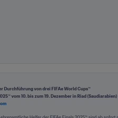
er Durchführung von drei FIFAe World Cups™
025™ vom 10. bis zum 19. Dezember in Riad (Saudiarabien)
.com
hrenamtliche Helfer der FIFAe Finals 2025™ sind ab sofort 