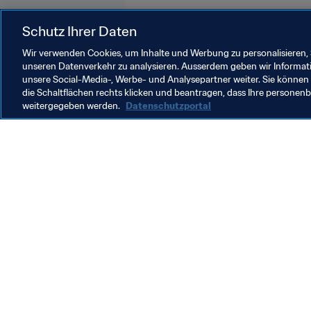
Schutz Ihrer Daten
Wir verwenden Cookies, um Inhalte und Werbung zu personalisieren, 
unseren Datenverkehr zu analysieren. Ausserdem geben wir Informat
unsere Social-Media-, Werbe- und Analysepartner weiter. Sie können 
Volunteers
die Schaltflächen rechts klicken und beantragen, dass Ihre persone
weitergegeben werden.
Datenschutzportal
Volunteers
V
FIFA-Gemeinschaft für
I
ehrenamtliche Helfer
e
d
2
W