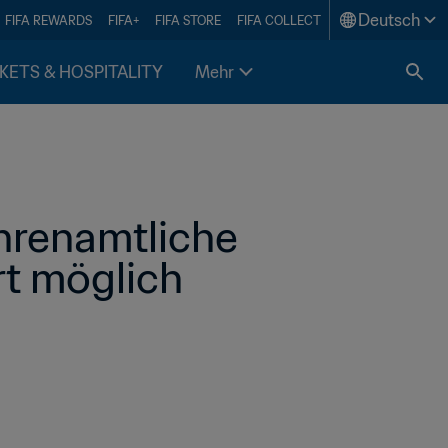
Deutsch
FIFA REWARDS
FIFA+
FIFA STORE
FIFA COLLECT
KETS & HOSPITALITY
Mehr
renamtliche 
rt möglich