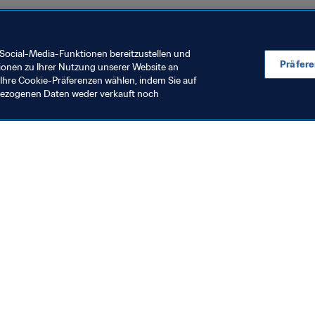
Social-Media-Funktionen bereitzustellen und
Präfer
ionen zu Ihrer Nutzung unserer Website an
Ihre Cookie-Präferenzen wählen, indem Sie auf
nbezogenen Daten weder verkauft noch
olunteers
Organisation
nteressenerklärung für
Joe und Kiki: 
hrenamtlichen Einsatz bei
aussergewöh
er FIFA Frauen-
bei der FIFA F
7. Juli 2026
14. Juli 2026
eltmeisterschaft Brasilien
Weltmeisters
2027™
in Dallas