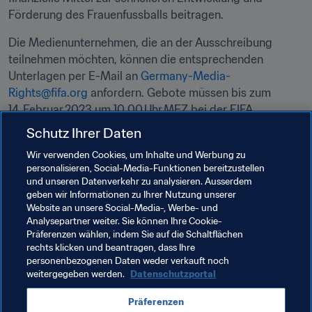
Förderung des Frauenfussballs beitragen.  
Die Medienunternehmen, die an der Ausschreibung 
teilnehmen möchten, können die entsprechenden 
Unterlagen per E-Mail an 
Germany-Media-
Rights@fifa.org
 anfordern. Gebote müssen bis zum 
14. Februar 2023 um 10.00 Uhr MEZ bei der FIFA 
eingehen.  
Schutz Ihrer Daten
Durch den Verkauf der Medienrechte für ihre Turniere 
Wir verwenden Cookies, um Inhalte und Werbung zu
personalisieren, Social-Media-Funktionen bereitzustellen
erzielt die FIFA grundlegende Einnahmen für die 
und unseren Datenverkehr zu analysieren. Ausserdem
weltweite Unterstützung und Förderung des Fussballs, 
geben wir Informationen zu Ihrer Nutzung unserer
beispielsweise über das 
FIFA-Forward-
Website an unsere Social-Media-, Werbe- und
Entwicklungsprogramm
 und das 
FIFA-Programm zur 
Analysepartner weiter. Sie können Ihre Cookie-
Präferenzen wählen, indem Sie auf die Schaltflächen
Frauenförderung
. 
rechts klicken und beantragen, dass Ihre
personenbezogenen Daten weder verkauft noch
weitergegeben werden.
Datenschutzportal
Verwandte Themen
Präferenzen