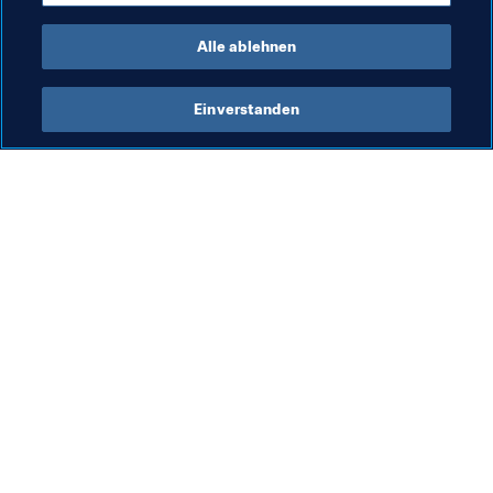
Kommerziell
Organisation
Alle ablehnen
Einverstanden
Was die FIFA macht
Besuchen Sie auch
Legal
Alle Nachrichten und 
Themen
Transfersystem
Berichte und 
Frauenfussball
Dokumente
Fussballförderung
FIFA-Stiftung
Innovation
FIFA Museum
Talentförderung
Stellen & Karriere
Organisation von Turnieren