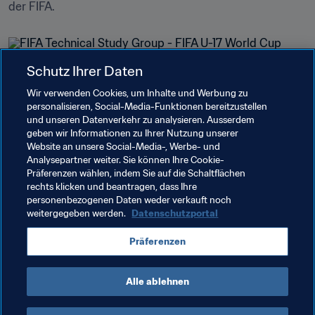
der FIFA.
Schutz Ihrer Daten
Wir verwenden Cookies, um Inhalte und Werbung zu
Verwandte Themen
personalisieren, Social-Media-Funktionen bereitzustellen
und unseren Datenverkehr zu analysieren. Ausserdem
geben wir Informationen zu Ihrer Nutzung unserer
Organisation von Turnieren
Website an unsere Social-Media-, Werbe- und
Analysepartner weiter. Sie können Ihre Cookie-
Technische Studiengruppe (TSG)
Organisation
Präferenzen wählen, indem Sie auf die Schaltflächen
rechts klicken und beantragen, dass Ihre
FIFA Fussball-Weltmeisterschaft 2026™
personenbezogenen Daten weder verkauft noch
weitergegeben werden.
Datenschutzportal
Präferenzen
Alle ablehnen
FIFA Fussball-Weltmeisterschaft 