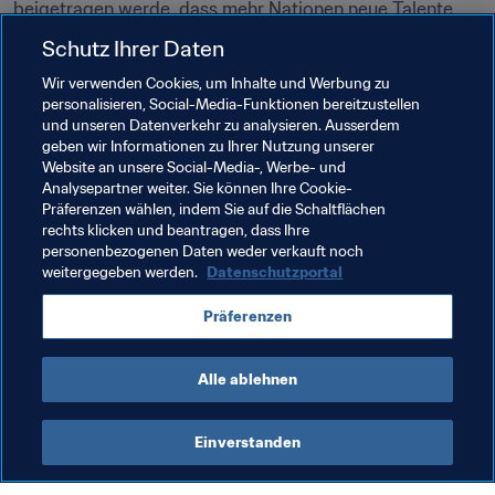
beigetragen werde, dass mehr Nationen neue Talente 
hervorbringen können.
Schutz Ihrer Daten
Wir verwenden Cookies, um Inhalte und Werbung zu
Verwandte Themen
personalisieren, Social-Media-Funktionen bereitzustellen
und unseren Datenverkehr zu analysieren. Ausserdem
geben wir Informationen zu Ihrer Nutzung unserer
Frauenfussball
Entwicklung von Talenten
Website an unsere Social-Media-, Werbe- und
Analysepartner weiter. Sie können Ihre Cookie-
FIFA-Kongress
Organisation
Canada
Präferenzen wählen, indem Sie auf die Schaltflächen
rechts klicken und beantragen, dass Ihre
Concacaf
personenbezogenen Daten weder verkauft noch
weitergegeben werden.
Datenschutzportal
Präferenzen
Alle ablehnen
Talentförderung
Einverstanden