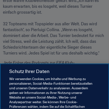
erste wahre Klubweltmeister gekürt wird.„Ich kann es 
kaum erwarten, bis es losgeht, weil dieses Turnier 
einfach grossartig ist. 

32 Topteams mit Topspieler aus aller Welt. Das wird 
fantastisch“, so Pierluigi Collina. „Wenn es losgeht, 
dominiert aber die Arbeit. Das Turnier bedeutet für mich 
viel Stress, weil die Leistung zählt. Ich will, dass das 
Schiedsrichterteam der eigentliche Sieger dieses 
Turniers wird. Jedes Spiel ist für uns deshalb wichtig.“
Jede Folge des Podcasts zur FIFA Klub-
Weltmeisterschaft™ ist auf FIFA.com, auf 
Apple Podcasts
Schutz Ihrer Daten
und über 
SiriusXM 
verfügbar.
Wir verwenden Cookies, um Inhalte und Werbung zu
personalisieren, Social-Media-Funktionen bereitzustellen
und unseren Datenverkehr zu analysieren. Ausserdem
Verwandte Themen
geben wir Informationen zu Ihrer Nutzung unserer
Website an unsere Social-Media-, Werbe- und
Analysepartner weiter. Sie können Ihre Cookie-
Organisation von Turnieren
Präferenzen wählen, indem Sie auf die Schaltflächen