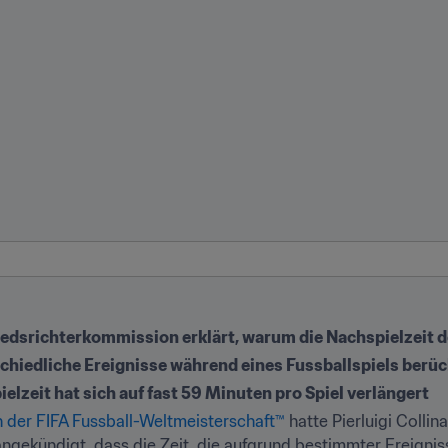
edsrichterkommission erklärt, warum die Nachspielzeit de
hiedliche Ereignisse während eines Fussballspiels berüc
ielzeit hat sich auf fast 59 Minuten pro Spiel verlängert
 der FIFA Fussball-Weltmeisterschaft™
 hatte Pierluigi Collin
ngekündigt, dass die Zeit, die aufgrund bestimmter Ereigniss