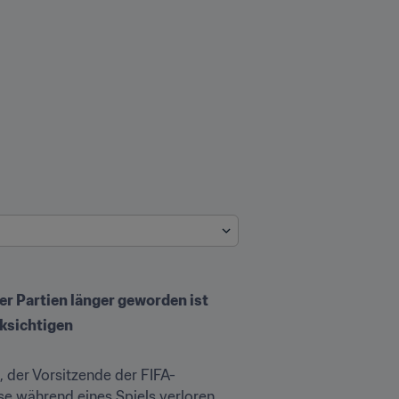
r Partien länger geworden ist
ksichtigen
a, der Vorsitzende der FIFA-
e während eines Spiels verloren 