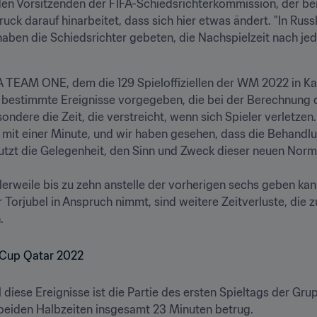
den Vorsitzenden der FIFA-Schiedsrichterkommission, der bere
k darauf hinarbeitet, dass sich hier etwas ändert. "In Russl
ben die Schiedsrichter gebeten, die Nachspielzeit nach jede
 TEAM ONE, dem die 129 Spieloffiziellen der WM 2022 in Kat
 bestimmte Ereignisse vorgegeben, die bei der Berechnung d
ondere die Zeit, die verstreicht, wenn sich Spieler verletzen
mit einer Minute, und wir haben gesehen, dass die Behandlun
nutzt die Gelegenheit, den Sinn und Zweck dieser neuen Norm 
erweile bis zu zehn anstelle der vorherigen sechs geben kan
 Torjubel in Anspruch nimmt, sind weitere Zeitverluste, die z
ll diese Ereignisse ist die Partie des ersten Spieltags der Gr
 beiden Halbzeiten insgesamt 23 Minuten betrug.
