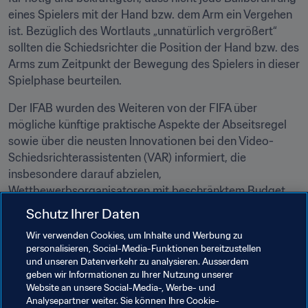
eines Spielers mit der Hand bzw. dem Arm ein Vergehen 
ist. Bezüglich des Wortlauts „unnatürlich vergrößert“ 
sollten die Schiedsrichter die Position der Hand bzw. des 
Arms zum Zeitpunkt der Bewegung des Spielers in dieser 
Spielphase beurteilen.
Der IFAB wurden des Weiteren von der FIFA über 
mögliche künftige praktische Aspekte der Abseitsregel 
sowie über die neusten Innovationen bei den Video-
Schiedsrichterassistenten (VAR) informiert, die 
insbesondere darauf abzielen, 
Wettbewerbsorganisatoren mit beschränktem Budget 
günstigere Systeme und damit ebenfalls Zugang zur 
Schutz Ihrer Daten
VAR-Technologie zu bieten.
Wir verwenden Cookies, um Inhalte und Werbung zu
personalisieren, Social-Media-Funktionen bereitzustellen
Bei der Jahresgeschäftssitzung wird die Tagesordnung 
und unseren Datenverkehr zu analysieren. Ausserdem
der Jahresversammlung bestimmt, bei der alle 
geben wir Informationen zu Ihrer Nutzung unserer
vorgeschlagenen Änderungen an den Spielregeln geprüft 
Website an unsere Social-Media-, Werbe- und
werden. Die nächste Jahresversammlung findet am 5. 
Analysepartner weiter. Sie können Ihre Cookie-