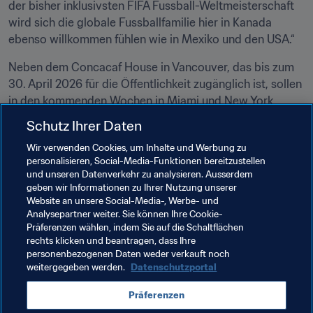
der bisher inklusivsten FIFA Fussball-Weltmeisterschaft 
wird sich die globale Fussballfamilie hier in Kanada 
ebenso willkommen fühlen wie in Mexiko und den USA.“
Neben dem Concacaf House in Vancouver, das bis zum 
30. April 2026 für die Öffentlichkeit zugänglich ist, sollen 
in den kommenden Wochen in Miami und New York 
ähnliche Zentren eröffnet werden.
Schutz Ihrer Daten
Wir verwenden Cookies, um Inhalte und Werbung zu
Verwandte Themen
personalisieren, Social-Media-Funktionen bereitzustellen
und unseren Datenverkehr zu analysieren. Ausserdem
geben wir Informationen zu Ihrer Nutzung unserer
FIFA-Kongress
FIFA-Präsident
Website an unsere Social-Media-, Werbe- und
Analysepartner weiter. Sie können Ihre Cookie-
Mitgliedsverbände
Organisation
Canada
Präferenzen wählen, indem Sie auf die Schaltflächen
rechts klicken und beantragen, dass Ihre
Concacaf
personenbezogenen Daten weder verkauft noch
weitergegeben werden.
Datenschutzportal
Präferenzen