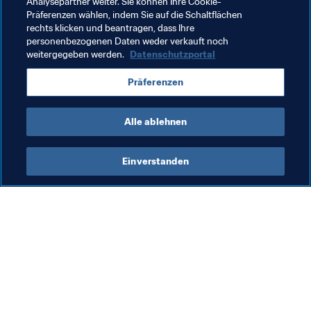
Analysepartner weiter. Sie können Ihre Cookie-
Präferenzen wählen, indem Sie auf die Schaltflächen
rechts klicken und beantragen, dass Ihre
personenbezogenen Daten weder verkauft noch
weitergegeben werden.
Datenschutzportal
Verwandte Themen
Präferenzen
FIFA-Präsident
Organisation
Organisation
Alle ablehnen
Einverstanden
Was die FIFA macht
Besuchen Sie auch
Legal
Alle Nachrichten und 
Themen
Transfersystem
Berichte und 