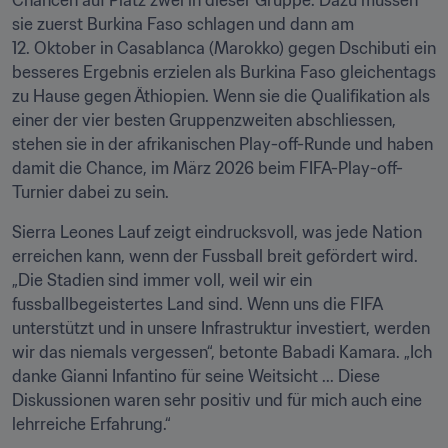
Chancen auf Platz zwei in dieser Gruppe. Dazu müssen 
sie zuerst Burkina Faso schlagen und dann am 
12. Oktober in Casablanca (Marokko) gegen Dschibuti ein 
besseres Ergebnis erzielen als Burkina Faso gleichentags 
zu Hause gegen Äthiopien. Wenn sie die Qualifikation als 
einer der vier besten Gruppenzweiten abschliessen, 
stehen sie in der afrikanischen Play-off-Runde und haben 
damit die Chance, im März 2026 beim FIFA-Play-off-
Turnier dabei zu sein.
Sierra Leones Lauf zeigt eindrucksvoll, was jede Nation 
erreichen kann, wenn der Fussball breit gefördert wird. 
„Die Stadien sind immer voll, weil wir ein 
fussballbegeistertes Land sind. Wenn uns die FIFA 
unterstützt und in unsere Infrastruktur investiert, werden 
wir das niemals vergessen“, betonte Babadi Kamara. „Ich 
danke Gianni Infantino für seine Weitsicht ... Diese 
Diskussionen waren sehr positiv und für mich auch eine 
lehrreiche Erfahrung.“