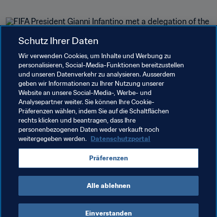
Schutz Ihrer Daten
Wir verwenden Cookies, um Inhalte und Werbung zu
Verwandte Themen
personalisieren, Social-Media-Funktionen bereitzustellen
und unseren Datenverkehr zu analysieren. Ausserdem
geben wir Informationen zu Ihrer Nutzung unserer
FIFA Forward
FIFA-Präsident
Website an unsere Social-Media-, Werbe- und
Analysepartner weiter. Sie können Ihre Cookie-
Mitgliedsverbände
Organisation
Präferenzen wählen, indem Sie auf die Schaltflächen
rechts klicken und beantragen, dass Ihre
Sierra Leone
CAF
personenbezogenen Daten weder verkauft noch
weitergegeben werden.
Datenschutzportal
Präferenzen
Alle ablehnen
FIFA-Präsident
Einverstanden