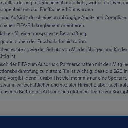
ssballförderung mit Rechenschaftspflicht, wobei die Investiti
ergangenheit um das Fünffache erhöht wurden
e und Aufsicht durch eine unabhängige Audit- und Complian
m neuen FIFA-Ethikreglement orientieren
ahren für eine transparente Beschaffung
gspositionen der Fussballadministration
chenrechte sowie der Schutz von Minderjährigen und Kindern 
htig ist
nsch der FIFA zum Ausdruck, Partnerschaften mit den Mitgli
uptionsbekämpfung zu nutzen: "Es ist wichtig, dass die G20 I
ung vorgibt, denn Fussball ist viel mehr als nur eine Sportart.
 zwar in wirtschaftlicher und sozialer Hinsicht, aber auch auf
d unseren Beitrag als Akteur eines globalen Teams zur Korru