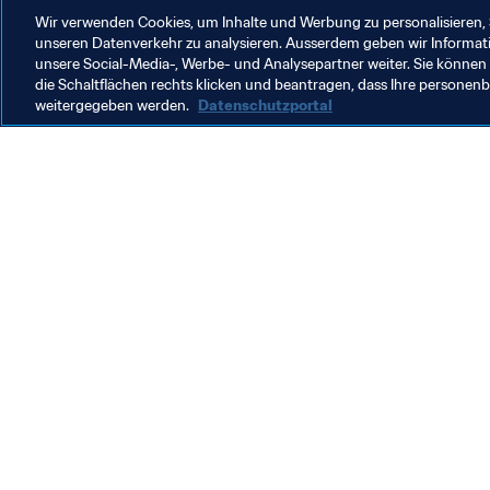
Wir verwenden Cookies, um Inhalte und Werbung zu personalisieren, 
unseren Datenverkehr zu analysieren. Ausserdem geben wir Informat
unsere Social-Media-, Werbe- und Analysepartner weiter. Sie können 
die Schaltflächen rechts klicken und beantragen, dass Ihre persone
weitergegeben werden.
Datenschutzportal
Was die FIFA macht
Besuch
Legal
Alle Na
Transfersystem
Bericht
Frauenfussball
FIFA-Sti
Fussballförderung
FIFA Mu
Innovation
Stellen 
Talentförderung
Organisation von Turnieren
Nachhaltigkeit