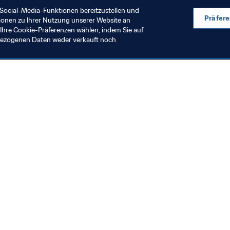
Social-Media-Funktionen bereitzustellen und
Präfer
ionen zu Ihrer Nutzung unserer Website an
Ihre Cookie-Präferenzen wählen, indem Sie auf
nbezogenen Daten weder verkauft noch
en Sie auch
chrichten und Themen
e und Dokumente
ftung
seum
& Karriere