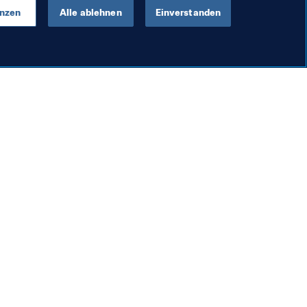
enzen
Alle ablehnen
Einverstanden
en
chools feiert
Namibia
FIFA Forward
Afrika in Paris konzentrier
und vereint
9. Feb. 2023