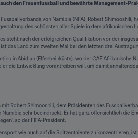
, auch den Frauenfussball und bewährte Management-Pra
 Fussballverbands von Namibia (NFA), Robert Shimooshili, ha
ugestaltung des schönsten aller Spiele in dem afrikanischen 
 steht nach der erfolgreichen Qualifikation vor der insges
ist das Land zum zweiten Mal bei den letzten drei Austragu
tino in Abidjan (Elfenbeinküste), wo der CAF Afrikanische Na
ie er die Entwicklung vorantreiben will, um damit anhaltend
n mit Robert Shimooshili, dem Präsidenten des Fussballverban
n Namibia sehr beeindruckt. Er hat ganz offensichtlich die Ene
egen“, so der FIFA-Präsident.
ensport wie auch auf die Spitzentalente zu konzentrieren, ist 