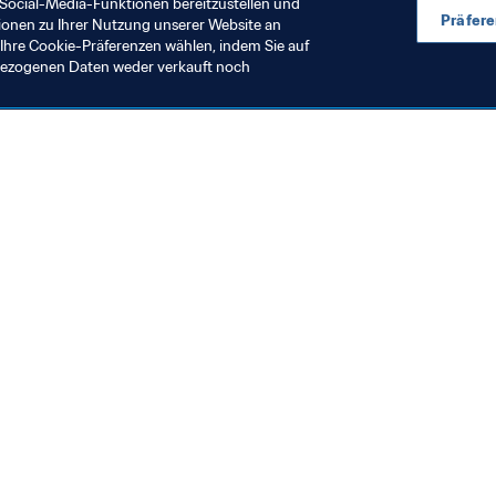
Social-Media-Funktionen bereitzustellen und
Präfer
ionen zu Ihrer Nutzung unserer Website an
Ihre Cookie-Präferenzen wählen, indem Sie auf
nbezogenen Daten weder verkauft noch
Soziale Auswirkung
Football for S
Premiere in 
itgliedsverbände
IFA veranstaltet
orkshop für afrikanische
itgliedsverbände zur
rstellung digitaler Inhalte
0. Dez. 2023
9. Apr. 2023