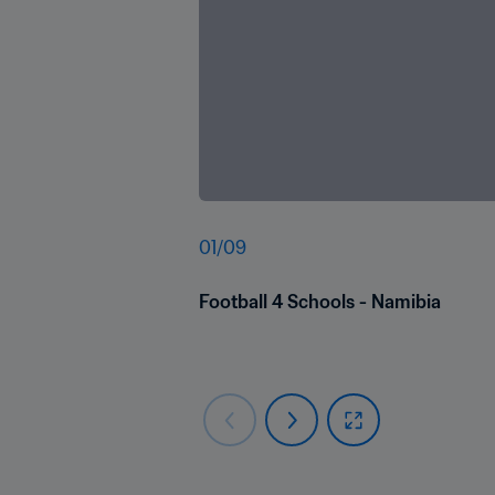
01
/
09
Football 4 Schools - Namibia