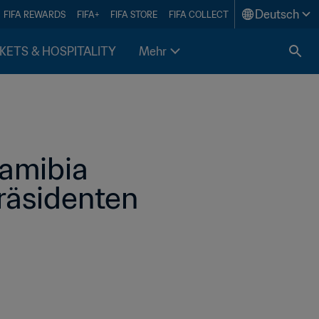
Deutsch
FIFA REWARDS
FIFA+
FIFA STORE
FIFA COLLECT
KETS & HOSPITALITY
Mehr
amibia 
äsidenten 