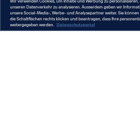
Wir verwenden Cookies, um Inhalte und Werbung zu personalisieren, 
unseren Datenverkehr zu analysieren. Ausserdem geben wir Informat
unsere Social-Media-, Werbe- und Analysepartner weiter. Sie können 
Mehr über Namibia
die Schaltflächen rechts klicken und beantragen, dass Ihre persone
weitergegeben werden.
Datenschutzportal
Namibia
M
F
W
M
E
2