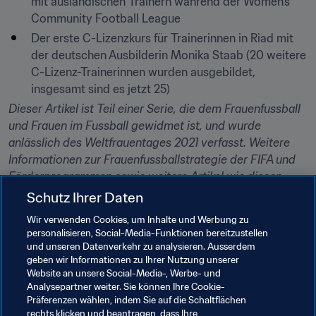
mit ausländischen Trainern während der Women's 
Community Football League
Der erste C-Lizenzkurs für Trainerinnen in Riad mit 
der deutschen Ausbilderin Monika Staab (20 weitere 
C-Lizenz-Trainerinnen wurden ausgebildet, 
insgesamt sind es jetzt 25)
Dieser Artikel ist Teil einer Serie, die dem Frauenfussball 
und Frauen im Fussball gewidmet ist, und wurde 
anlässlich des Weltfrauentages 2021 verfasst. Weitere 
Informationen zur Frauenfussballstrategie der FIFA und 
Förderprogrammen sowie weitere Artikel wie diesen 
finden Sie
hier
.
Schutz Ihrer Daten
Wir verwenden Cookies, um Inhalte und Werbung zu
personalisieren, Social-Media-Funktionen bereitzustellen
FIFA.COM
und unseren Datenverkehr zu analysieren. Ausserdem
geben wir Informationen zu Ihrer Nutzung unserer
Empfang des FIFA-Präsidenten beim
Website an unsere Social-Media-, Werbe- und
saudischen Kronprinzen Mohammed
Analysepartner weiter. Sie können Ihre Cookie-
bin Salman
Präferenzen wählen, indem Sie auf die Schaltflächen
rechts klicken und beantragen, dass Ihre