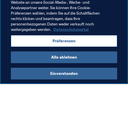
Website an unsere Social-Media-, Werbe- und
Analysepartner weiter. Sie können Ihre Cookie-
FIFA-Präsident
Mitgliedsverbände
Präferenzen wählen, indem Sie auf die Schaltflächen
rechts klicken und beantragen, dass Ihre
Organisation
Organisation
Morocco
CAF
personenbezogenen Daten weder verkauft noch
weitergegeben werden.
Datenschutzportal
Präferenzen
Alle ablehnen
FIFA-Präsident
Einverstanden
FIFA-Präsident
Präsident
Org
Mi