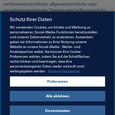
wettbewerbsrechtliche, allgemeinrechtliche oder 
verwaltungstechnische Themen oder in Bezug auf die 
Infrastruktur und alles, was mit Fussball oder 
Schutz Ihrer Daten
Nationalmannschaften zu tun hat. Wir haben ja stets 
Wir verwenden Cookies, um Inhalte und Werbung zu
einen Ansprechpartner, der uns Empfehlungen gibt und 
personalisieren, Social-Media-Funktionen bereitzustellen
uns seine umfassende Erfahrung im 
und unseren Datenverkehr zu analysieren. Ausserdem
Fussballmanagement zur Verfügung stellt."

geben wir Informationen zu Ihrer Nutzung unserer
Website an unsere Social-Media-, Werbe- und
Analysepartner weiter. Sie können Ihre Cookie-
Präferenzen wählen, indem Sie auf die Schaltflächen
rechts klicken und beantragen, dass Ihre
Verwandte Themen
personenbezogenen Daten weder verkauft noch
weitergegeben werden.
Datenschutzportal
FIFA Forward
FIFA-Präsident
Organisation
Präferenzen
Organisation
Tunisia
CAF
Alle ablehnen
Einverstanden