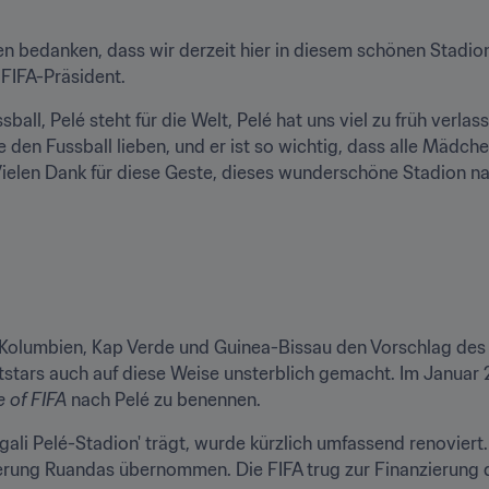
en bedanken, dass wir derzeit hier in diesem schönen Stadio
 FIFA-Präsident. 
ssball, Pelé steht für die Welt, Pelé hat uns viel zu früh verlass
ie den Fussball lieben, und er ist so wichtig, dass alle Mädch
. Vielen Dank für diese Geste, dieses wunderschöne Stadion 
Kolumbien, Kap Verde und Guinea-Bissau den Vorschlag des
stars auch auf diese Weise unsterblich gemacht. Im Januar 
 of FIFA
 nach Pelé zu benennen. 
li Pelé-Stadion' trägt, wurde kürzlich umfassend renoviert. 
rung Ruandas übernommen. Die FIFA trug zur Finanzierung des