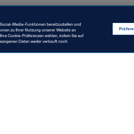
Organisation
Rwanda
CAF
Social-Media-Funktionen bereitzustellen und
Präfer
ionen zu Ihrer Nutzung unserer Website an
Ihre Cookie-Präferenzen wählen, indem Sie auf
nbezogenen Daten weder verkauft noch
en Sie auch
chrichten und Themen
e und Dokumente
ftung
seum
& Karriere