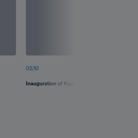
02
/
10
Inauguration of Kigali Pelé  Stadium - 73rd FIF