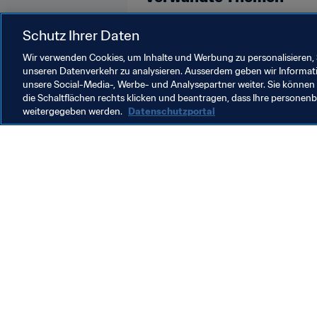
Schutz Ihrer Daten
FIFA-Präsident
Organisation
Wir verwenden Cookies, um Inhalte und Werbung zu personalisieren, 
unseren Datenverkehr zu analysieren. Ausserdem geben wir Informat
unsere Social-Media-, Werbe- und Analysepartner weiter. Sie können 
die Schaltflächen rechts klicken und beantragen, dass Ihre persone
weitergegeben werden.
Datenschutzportal
Was die FIFA macht
Besuch
Legal
Alle Na
Transfersystem
Bericht
Frauenfussball
FIFA-Sti
Fussballförderung
FIFA Mu
Innovation
Stellen 
Talentförderung