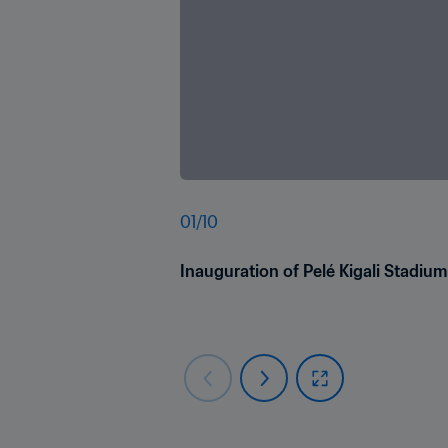
01
/
10
Inauguration of Pelé Kigali Stadiu