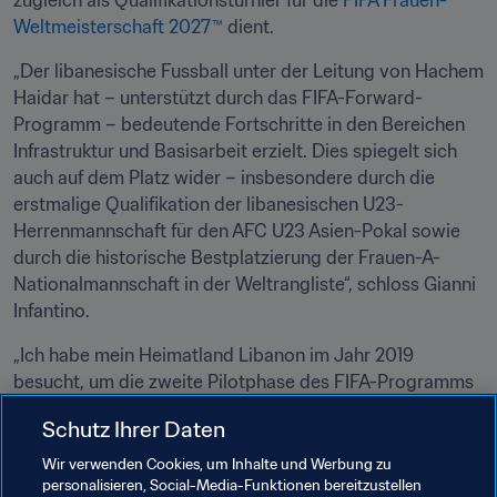
zugleich als Qualifikationsturnier für die 
FIFA Frauen-
Weltmeisterschaft 2027™
 dient.
„Der libanesische Fussball unter der Leitung von Hachem 
Haidar hat – unterstützt durch das FIFA-Forward-
Programm – bedeutende Fortschritte in den Bereichen 
Infrastruktur und Basisarbeit erzielt. Dies spiegelt sich 
auch auf dem Platz wider – insbesondere durch die 
erstmalige Qualifikation der libanesischen U23-
Herrenmannschaft für den AFC U23 Asien-Pokal sowie 
durch die historische Bestplatzierung der Frauen-A-
Nationalmannschaft in der Weltrangliste“, schloss Gianni 
Infantino. 
„Ich habe mein Heimatland Libanon im Jahr 2019 
besucht, um die zweite Pilotphase des FIFA-Programms 
‚Football for Schools‘ zu starten – und konnte mit 
Schutz Ihrer Daten
eigenen Augen sehen, wie sehr unser Spiel dort geliebt 
wird.“
Wir verwenden Cookies, um Inhalte und Werbung zu
personalisieren, Social-Media-Funktionen bereitzustellen