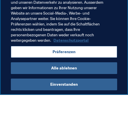
und unseren Datenverkehr zu analysieren. Ausserdem
Verwandte Themen
geben wir Informationen zu Ihrer Nutzung unserer
Website an unsere Social-Media-, Werbe- und
Analysepartner weiter. Sie können Ihre Cookie-
FIFA Forward
FIFA-Präsident
Organisation
Präferenzen wählen, indem Sie auf die Schaltflächen
rechts klicken und beantragen, dass Ihre
Lebanon
AFC
personenbezogenen Daten weder verkauft noch
weitergegeben werden.
Datenschutzportal
Präferenzen
Alle ablehnen
FIFA-Präsident
Einverstanden