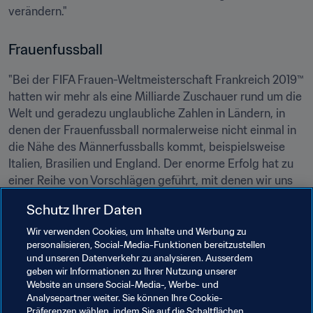
verändern."
Frauenfussball
"Bei der FIFA Frauen-Weltmeisterschaft Frankreich 2019™ 
hatten wir mehr als eine Milliarde Zuschauer rund um die 
Welt und geradezu unglaubliche Zahlen in Ländern, in 
denen der Frauenfussball normalerweise nicht einmal in 
die Nähe des Männerfussballs kommt, beispielsweise 
Italien, Brasilien und England. Der enorme Erfolg hat zu 
einer Reihe von Vorschlägen geführt, mit denen wir uns 
bereits beschäftigen. Zudem legte [
der Präsident des 
Schutz Ihrer Daten
französischen Fussballverbandes Noël]
 Le Graët einen 
Vorschlag vor, der ein bisschen unterging: nämlich die 
Wir verwenden Cookies, um Inhalte und Werbung zu
personalisieren, Social-Media-Funktionen bereitzustellen
FIFA Frauen-Weltmeisterschaft™ künftig alle zwei statt 
und unseren Datenverkehr zu analysieren. Ausserdem
alle vier Jahre auszutragen. Dies würde Vorteile und 
geben wir Informationen zu Ihrer Nutzung unserer
Dynamik erzeugen, die genau zu dem passen, was der 
Website an unsere Social-Media-, Werbe- und
Frauenfussball derzeit braucht. Diesen Vorschlag sollten 
Analysepartner weiter. Sie können Ihre Cookie-
Präferenzen wählen, indem Sie auf die Schaltflächen