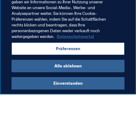
geben wir Informationen zu Ihrer Nutzung unserer
FIFA-Präsident
Organisation
Website an unsere Social-Media-, Werbe- und
Analysepartner weiter. Sie können Ihre Cookie-
FIFA Fussball-Weltmeisterschaft 2026™
Belgium
Präferenzen wählen, indem Sie auf die Schaltflächen
rechts klicken und beantragen, dass Ihre
UEFA
personenbezogenen Daten weder verkauft noch
weitergegeben werden.
Datenschutzportal
Präferenzen
Alle ablehnen
FIFA-Präsident
Einverstanden
FIFA-Präsident
Org
Präsident
St