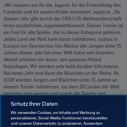
„Wir müssen uns für die Jugend, für die Entwicklung des 
Fussballs und für unsere Kinder einsetzen“, sagte er. „Ab 
diesem Jahr gibt es mit der FIFA U-15-Weltmeisterschaft 
einen zusätzlichen Jugendwettbewerb. Dieses Turnier ist 
ein Fest für alle Spieler, die zu dieser Kategorie gehören. 
Jedes Land der Welt kann daran teilnehmen, sodass in 
Europa von Spanien bis San Marino alle Jungen unter 15 
Jahren dieses Jahr bei einer WM dabei sein könnten. 
Aktuell arbeiten wir daran, den genauen Ablauf 
festzulegen. Wir werden sehr bald darüber informieren. 
Nächstes Jahr sind dann die Mädchen an der Reihe. Ab 
2028 werden Jungen und Mädchen unter 15 Jahren an 
diesem Turnier teilnehmen, bei dem 211 Länder der Welt 
vertreten sein werden und somit alle Spieler und 
Spielerinnen buchstäblich vereint.“
Schutz Ihrer Daten
Wir verwenden Cookies, um Inhalte und Werbung zu
Verwandte Themen
personalisieren, Social-Media-Funktionen bereitzustellen
und unseren Datenverkehr zu analysieren. Ausserdem