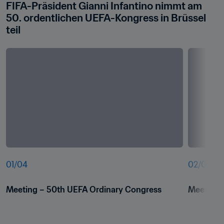
FIFA-Präsident Gianni Infantino nimmt am 
50. ordentlichen UEFA-Kongress in Brüssel 
teil
01
/
04
02
/
04
Meeting – 50th UEFA Ordinary Congress
Meeting 