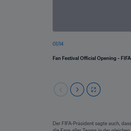
01
/
14
Fan Festival Official Opening - FI
Der FIFA-Präsident sagte auch, das
die Fans aller Teams in der gleichen