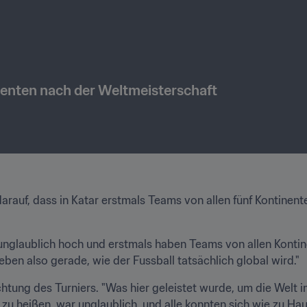
Botschaft des FIFA-Präsidenten nach der Weltmeisterschaft 
rauf, dass in Katar erstmals Teams von allen fünf Kontinent
glaublich hoch und erstmals haben Teams von allen Kontinen
eben also gerade, wie der Fussball tatsächlich global wird." 
chtung des Turniers. "Was hier geleistet wurde, um die Welt 
eißen, war unglaublich, und alle konnten sich wie zu Hause f