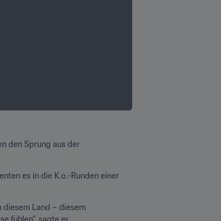
en den Sprung aus der 
ten es in die K.o.-Runden einer 
in diesem Land – diesem 
ühlen", sagte er. 
