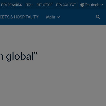
Deutsch
FIFA REWARDS
FIFA+
FIFA STORE
FIFA COLLECT
KETS & HOSPITALITY
Mehr
h global" 