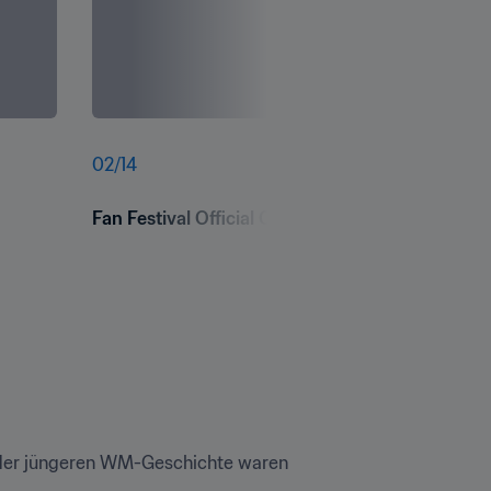
02
/
14
Fan Festival Official Opening - FIFA World Cup
 der jüngeren WM-Geschichte waren 