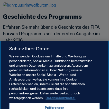
Geschichte des Programms
Erfahren Sie mehr über die Geschichte des FIFA 
Forward Programms seit der ersten Ausgabe im 
Jahr 2016.
Schutz Ihrer Daten
Mehr lesen
Wir verwenden Cookies, um Inhalte und Werbung zu
personalisieren, Social-Media-Funktionen bereitzustellen
und unseren Datenverkehr zu analysieren. Ausserdem
geben wir Informationen zu Ihrer Nutzung unserer
Website an unsere Social-Media-, Werbe- und
Analysepartner weiter. Sie können Ihre Cookie-
Präferenzen wählen, indem Sie auf die Schaltflächen
rechts klicken und beantragen, dass Ihre
Verwandte Themen
personenbezogenen Daten weder verkauft noch
weitergegeben werden.
Datenschutzportal
FIFA Forward
FIFA-Präsident
Organisation
Präferenzen