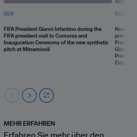
01
/
11
02
/
11
FIFA President Gianni Infantino during the 
Nour El F
FIFA president visit to Comoros and 
président
Inauguration Ceremony of the new synthetic 
President 
pitch at Mitsamiouli 
Gianni In
Président
Comores
MEHR ERFAHREN
Erfahren Sie mehr über den 