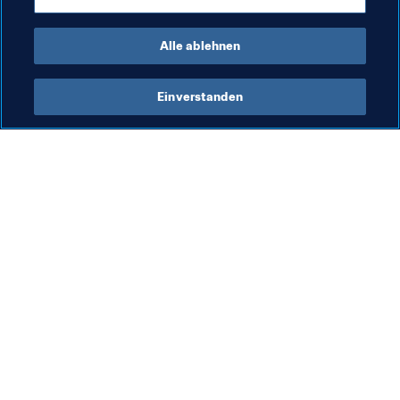
Organisation
Comoros
CAF
Alle ablehnen
Einverstanden
Was die FIFA macht
Besuchen Sie auch
Legal
Alle Nachrichten und 
Themen
Transfersystem
Berichte und 
Frauenfussball
Dokumente
Fussballförderung
FIFA-Stiftung
Innovation
FIFA Museum
Talentförderung
Stellen & Karriere
Organisation von Turnieren