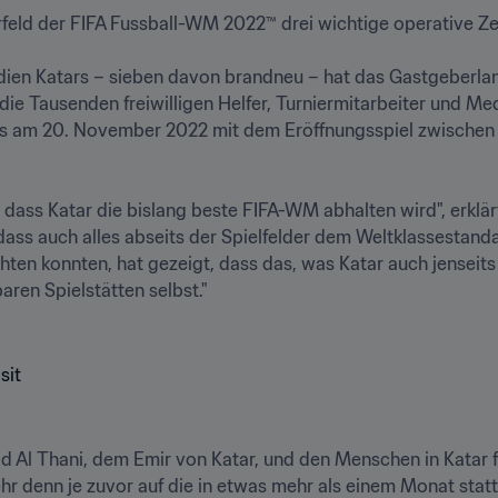
rfeld der FIFA Fussball-WM 2022™ drei wichtige operative Zent
en Katars – sieben davon brandneu – hat das Gastgeberland
ie Tausenden freiwilligen Helfer, Turniermitarbeiter und Me
das am 20. November 2022 mit dem Eröffnungsspiel zwischen
ass Katar die bislang beste FIFA-WM abhalten wird", erklärt
dass auch alles abseits der Spielfelder dem Weltklassestanda
en konnten, hat gezeigt, dass das, was Katar auch jenseits 
ren Spielstätten selbst."

Al Thani, dem Emir von Katar, und den Menschen in Katar fü
hr denn je zuvor auf die in etwas mehr als einem Monat statt