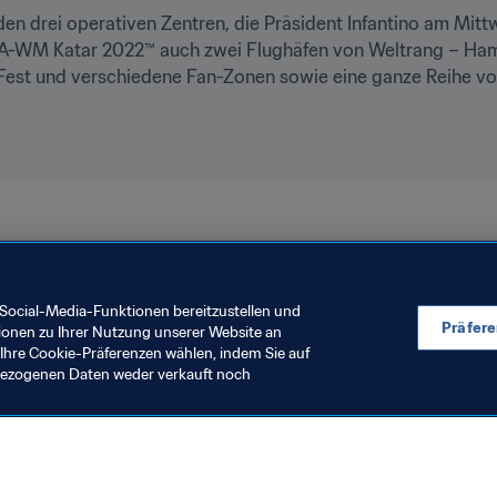
den drei operativen Zentren, die Präsident Infantino am Mit
FA-WM Katar 2022™ auch zwei Flughäfen von Weltrang – Hama
an Fest und verschiedene Fan-Zonen sowie eine ganze Reihe vo
Organisation
FIFA Fussball-Weltmeisterschaft Katar 2022™
Social-Media-Funktionen bereitzustellen und
Präfer
ionen zu Ihrer Nutzung unserer Website an
Ihre Cookie-Präferenzen wählen, indem Sie auf
nbezogenen Daten weder verkauft noch