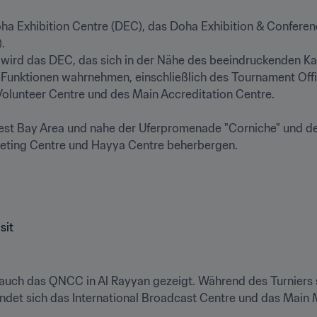
oha Exhibition Centre (DEC), das Doha Exhibition & Confere


rd das DEC, das sich in der Nähe des beeindruckenden Katara
-Funktionen wahrnehmen, einschließlich des Tournament Offi
lunteer Centre und des Main Accreditation Centre.

t Bay Area und nahe der Uferpromenade "Corniche" und des 
eting Centre und Hayya Centre beherbergen.

auch das QNCC in Al Rayyan gezeigt. Während des Turniers si
findet sich das International Broadcast Centre und das Main M