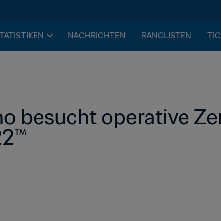
STATISTIKEN
NACHRICHTEN
RANGLISTEN
TIC
no besucht operative Zen
22™