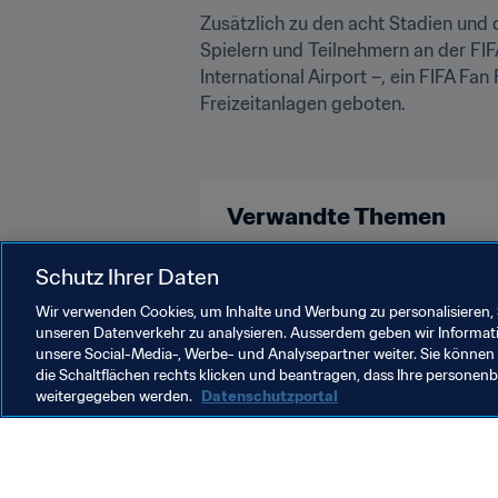
Zusätzlich zu den acht Stadien und 
Spielern und Teilnehmern an der FI
International Airport –, ein FIFA F
Freizeitanlagen geboten.

Verwandte Themen
FIFA-Präsident
Organisation
Schutz Ihrer Daten
Wir verwenden Cookies, um Inhalte und Werbung zu personalisieren, 
unseren Datenverkehr zu analysieren. Ausserdem geben wir Informat
unsere Social-Media-, Werbe- und Analysepartner weiter. Sie können 
die Schaltflächen rechts klicken und beantragen, dass Ihre persone
weitergegeben werden.
Datenschutzportal