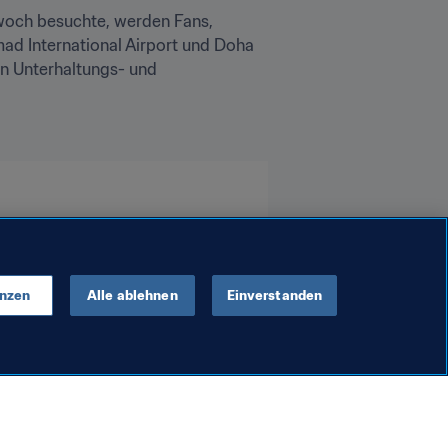
twoch besuchte, werden Fans, 
d International Airport und Doha 
n Unterhaltungs- und 
Qatar
AFC
enzen
Alle ablehnen
Einverstanden