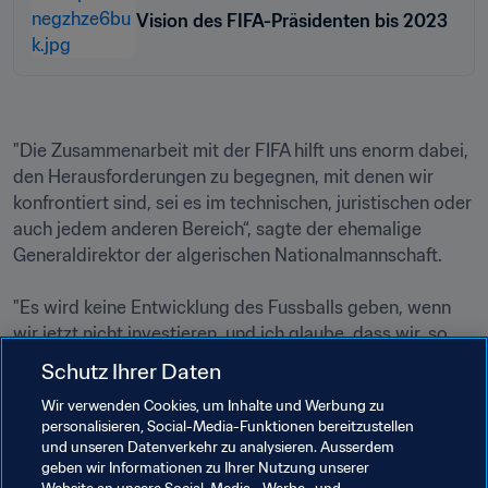
Vision des FIFA-Präsidenten bis 2023
"Die Zusammenarbeit mit der FIFA hilft uns enorm dabei, 
den Herausforderungen zu begegnen, mit denen wir 
konfrontiert sind, sei es im technischen, juristischen oder 
auch jedem anderen Bereich“, sagte der ehemalige 
Generaldirektor der algerischen Nationalmannschaft.

"Es wird keine Entwicklung des Fussballs geben, wenn 
wir jetzt nicht investieren, und ich glaube, dass wir, so 
wie die FIFA weiterhin ihre Entwicklungsprogramme 
Schutz Ihrer Daten
anbietet, unsererseits versuchen werden, gut 
Wir verwenden Cookies, um Inhalte und Werbung zu
strukturierte Projekte durchzuführen, die es uns 
personalisieren, Social-Media-Funktionen bereitzustellen
ermöglichen, von solchen Unterstützungsinitiativen zu 
und unseren Datenverkehr zu analysieren. Ausserdem
profitieren.“

geben wir Informationen zu Ihrer Nutzung unserer