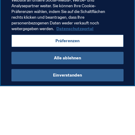
Website an unsere Social-Media-, Werbe- und
Analysepartner weiter. Sie können Ihre Cookie-
Präferenzen wählen, indem Sie auf die Schaltflächen
rechts klicken und beantragen, dass Ihre
Verwandte Themen
personenbezogenen Daten weder verkauft noch
weitergegeben werden.
Datenschutzportal
FIFA Forward
FIFA-Präsident
Organisation
Präferenzen
Organisation
Algeria
CAF
Alle ablehnen
Einverstanden
Was die FIFA macht
Besuchen Sie auch
Legal
Alle Nachrichten und 
Themen
Transfersystem