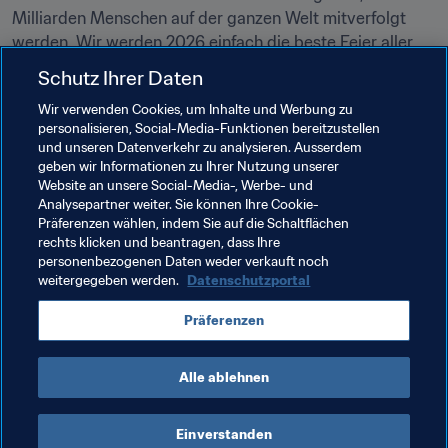
Milliarden Menschen auf der ganzen Welt mitverfolgt 
werden. Wir werden 2026 einfach die beste Feier aller 
Schutz Ihrer Daten
Wir verwenden Cookies, um Inhalte und Werbung zu
Verwandte Themen
personalisieren, Social-Media-Funktionen bereitzustellen
und unseren Datenverkehr zu analysieren. Ausserdem
geben wir Informationen zu Ihrer Nutzung unserer
FIFA-Präsident
Organisation
Organisation
Website an unsere Social-Media-, Werbe- und
Analysepartner weiter. Sie können Ihre Cookie-
FIFA Fussball-Weltmeisterschaft 2026™
USA
Präferenzen wählen, indem Sie auf die Schaltflächen
rechts klicken und beantragen, dass Ihre
Concacaf
personenbezogenen Daten weder verkauft noch
weitergegeben werden.
Datenschutzportal
Präferenzen
Alle ablehnen
President
Einverstanden