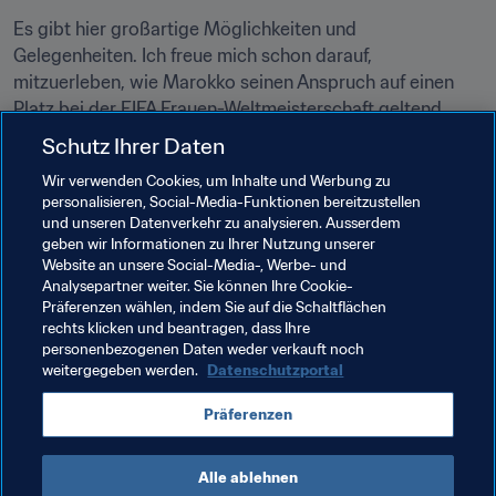
Es gibt hier großartige Möglichkeiten und 
Gelegenheiten. Ich freue mich schon darauf, 
mitzuerleben, wie Marokko seinen Anspruch auf einen 
Platz bei der FIFA Frauen-Weltmeisterschaft geltend 
macht. Ich habe dem Minister versichert, dass die FIFA 
Schutz Ihrer Daten
den marokkanischen Fussballverband nach Kräften 
Wir verwenden Cookies, um Inhalte und Werbung zu
unterstützen wird, den Frauenfussball in Marokko weiter 
personalisieren, Social-Media-Funktionen bereitzustellen
voranzubringen, damit sich noch mehr Mädchen und 
und unseren Datenverkehr zu analysieren. Ausserdem
Frauen am Fussball beteiligen können." 
geben wir Informationen zu Ihrer Nutzung unserer
Website an unsere Social-Media-, Werbe- und
Analysepartner weiter. Sie können Ihre Cookie-
Präferenzen wählen, indem Sie auf die Schaltflächen
rechts klicken und beantragen, dass Ihre
personenbezogenen Daten weder verkauft noch
weitergegeben werden.
Datenschutzportal
Verwandte Themen
Präferenzen
FIFA-Präsident
Organisation
Morocco
Alle ablehnen