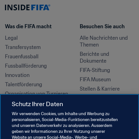
Was die FIFA macht
Besuchen Sie auch
Legal
Alle Nachrichten und 
Themen
Transfersystem
Berichte und 
Frauenfussball
Dokumente
Fussballförderung
FIFA-Stiftung
Innovation
FIFA Museum
Talentförderung
Stellen & Karriere
Organisation von Turnieren
Nachhaltigkeit
Schutz Ihrer Daten
Menschenrechte und 
Wir verwenden Cookies, um Inhalte und Werbung zu
Antidiskriminierung
personalisieren, Social-Media-Funktionen bereitzustellen
und unseren Datenverkehr zu analysieren. Ausserdem
Gesundheit und Medizin
geben wir Informationen zu Ihrer Nutzung unserer
Bildungsinitiativen
Website an unsere Social-Media-, Werbe- und