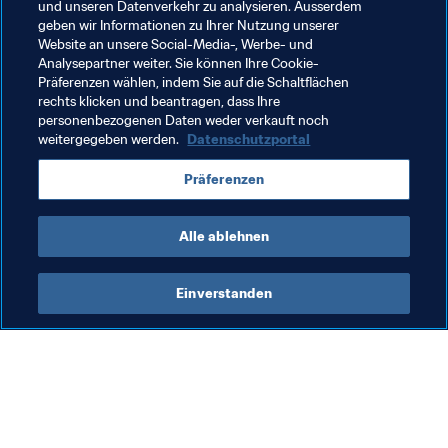
und unseren Datenverkehr zu analysieren. Ausserdem
Verwandte Themen
geben wir Informationen zu Ihrer Nutzung unserer
Website an unsere Social-Media-, Werbe- und
Analysepartner weiter. Sie können Ihre Cookie-
FIFA-Präsident
Organisation
Organisation
Präferenzen wählen, indem Sie auf die Schaltflächen
rechts klicken und beantragen, dass Ihre
Greece
UEFA
personenbezogenen Daten weder verkauft noch
weitergegeben werden.
Datenschutzportal
Präferenzen
Alle ablehnen
Mehr zum FIFA-Präsidenten
Einverstanden
FIFA-Präsident
Org
Präsident
Ko
Ge