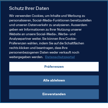
Schutz Ihrer Daten
Abschließend teilte Sidat mit, dass auch FIFA 
FORWARD-Projekte in Mosambik, insbesondere in den 
Wir verwenden Cookies, um Inhalte und Werbung zu
personalisieren, Social-Media-Funktionen bereitzustellen
Provinzen, besprochen wurden. "Wir haben auch über 
und unseren Datenverkehr zu analysieren. Ausserdem
das neue Nationale Zentrum gesprochen, das für uns 
geben wir Informationen zu Ihrer Nutzung unserer
überaus wichtig ist. Die Unterstützung der FIFA war sehr 
Website an unsere Social-Media-, Werbe- und
wichtig und [das neue Zentrum] wurde vom FIFA-
Analysepartner weiter. Sie können Ihre Cookie-
Präferenzen wählen, indem Sie auf die Schaltflächen
rechts klicken und beantragen, dass Ihre
personenbezogenen Daten weder verkauft noch
weitergegeben werden.
Datenschutzportal
Verwandte Themen
Präferenzen
FIFA-Präsident
Mozambique
CAF
Alle ablehnen
Einverstanden