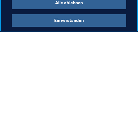
Alle ablehnen
Einverstanden
Was die FIFA macht
Besuchen Sie auch
Legal
Alle Nachrichten und 
Themen
Transfersystem
Berichte und 
Frauenfussball
Dokumente
Fussballförderung
FIFA-Stiftung
Innovation
FIFA Museum
Talentförderung
Stellen & Karriere
Organisation von Turnieren
Nachhaltigkeit