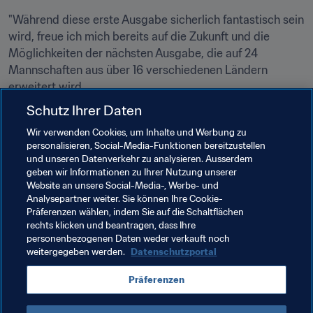
"Während diese erste Ausgabe sicherlich fantastisch sein 
wird, freue ich mich bereits auf die Zukunft und die 
Möglichkeiten der nächsten Ausgabe, die auf 24 
Mannschaften aus über 16 verschiedenen Ländern 
erweitert wird.
Schutz Ihrer Daten
"Mehr Vereine bedeuten mehr Stadien, mehr 
Austragungsstädte und mehr Fans, die mehr spannende 
Wir verwenden Cookies, um Inhalte und Werbung zu
personalisieren, Social-Media-Funktionen bereitzustellen
Spiele sehen und mit ihrer fantastischen Leidenschaft für 
und unseren Datenverkehr zu analysieren. Ausserdem
das Spiel die Entwicklung des afrikanischen Fussballs 
geben wir Informationen zu Ihrer Nutzung unserer
vorantreiben. Dieser Wettbewerb ist eine Weltneuheit, 
Website an unsere Social-Media-, Werbe- und
und es ist eine große Freude und ein Privileg, ihn 
Analysepartner weiter. Sie können Ihre Cookie-
Präferenzen wählen, indem Sie auf die Schaltflächen
gemeinsam mit Ihnen allen ins Leben zu rufen." 
rechts klicken und beantragen, dass Ihre
personenbezogenen Daten weder verkauft noch
weitergegeben werden.
Datenschutzportal
Verwandte Themen
Präferenzen
FIFA-Präsident
Organisation
Organisation