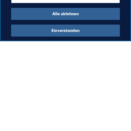
Organisation
Malaysia
AFC
Alle ablehnen
Einverstanden
Was die FIFA macht
Besuchen Sie auch
Legal
Alle Nachrichten und 
Themen
Transfersystem
Berichte und 
Frauenfussball
Dokumente
Fussballförderung
FIFA-Stiftung
Innovation
FIFA Museum
Talentförderung
Stellen & Karriere
Organisation von Turnieren