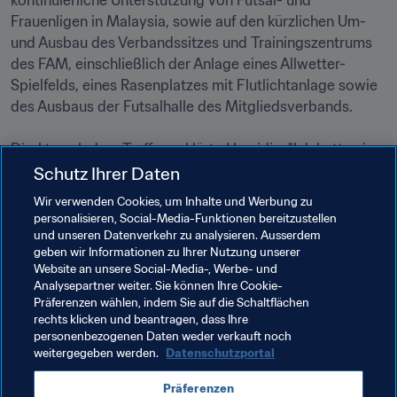
kontinuierliche Unterstützung von Futsal- und 
Frauenligen in Malaysia, sowie auf den kürzlichen Um- 
und Ausbau des Verbandssitzes und Trainingszentrums 
des FAM, einschließlich der Anlage eines Allwetter-
Spielfelds, eines Rasenplatzes mit Flutlichtanlage sowie 
des Ausbaus der Futsalhalle des Mitgliedsverbands. 

Direkt nach dem Treffen erklärte Hamidin: "Ich hatte ein 
sehr fruchtbares Treffen mit Präsident Infantino. Der 
Schutz Ihrer Daten
FIFA-Präsident heißt bei wichtigen Anlässen stets alle 
Wir verwenden Cookies, um Inhalte und Werbung zu
Präsidenten willkommen. Beim heutigen wichtigen 
personalisieren, Social-Media-Funktionen bereitzustellen
und unseren Datenverkehr zu analysieren. Ausserdem
geben wir Informationen zu Ihrer Nutzung unserer
Website an unsere Social-Media-, Werbe- und
Verwandte Themen
Analysepartner weiter. Sie können Ihre Cookie-
Präferenzen wählen, indem Sie auf die Schaltflächen
rechts klicken und beantragen, dass Ihre
FIFA Forward
FIFA-Präsident
personenbezogenen Daten weder verkauft noch
weitergegeben werden.
Datenschutzportal
Mitgliedsverbände
Organisation
Präferenzen