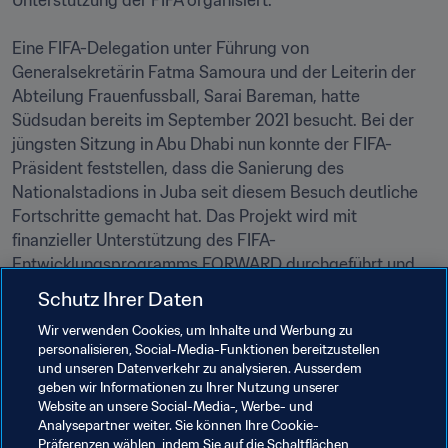
Unterstützung der FIFA organisiert.

Eine FIFA-Delegation unter Führung von 
Generalsekretärin Fatma Samoura und der Leiterin der 
Abteilung Frauenfussball, Sarai Bareman, hatte 
Südsudan bereits im September 2021 besucht. Bei der 
jüngsten Sitzung in Abu Dhabi nun konnte der FIFA-
Präsident feststellen, dass die Sanierung des 
Nationalstadions in Juba seit diesem Besuch deutliche 
Fortschritte gemacht hat. Das Projekt wird mit 
finanzieller Unterstützung des FIFA-
Entwicklungsprogramms FORWARD durchgeführt und 
soll noch in diesem Jahr abgeschlossen werden. 

Schutz Ihrer Daten
Wir verwenden Cookies, um Inhalte und Werbung zu
Der südsudanesische Fussballverband beabsichtigt 
personalisieren, Social-Media-Funktionen bereitzustellen
außerdem, im gesamten Land Kunstrasenplätze anlegen 
und unseren Datenverkehr zu analysieren. Ausserdem
zu lassen, um die Spielmöglichkeiten für einen möglichst 
geben wir Informationen zu Ihrer Nutzung unserer
großen Querschnitt der Gesellschaft zu verbessern.
Website an unsere Social-Media-, Werbe- und
Analysepartner weiter. Sie können Ihre Cookie-
Präferenzen wählen, indem Sie auf die Schaltflächen