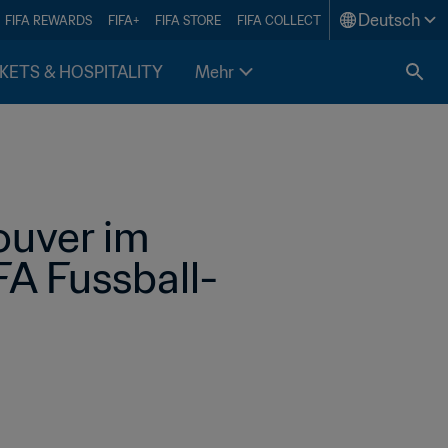
Deutsch
FIFA REWARDS
FIFA+
FIFA STORE
FIFA COLLECT
KETS & HOSPITALITY
Mehr
uver im 
FA Fussball-