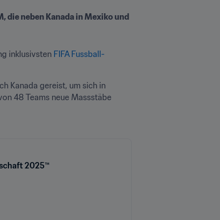
, die neben Kanada in Mexiko und 
g inklusivsten 
FIFA Fussball-
h Kanada gereist, um sich in 
d von 48 Teams neue Massstäbe 
rschaft 2025™