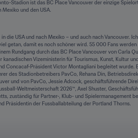
nto-Stadion ist das BC Place Vancouver der einzige Spielort 
n Mexiko und den USA.
 die USA und nach Mexiko – und auch nach Vancouver. Ich 
d viel getan, damit es noch schöner wird. 55 000 Fans werden
seinem Rundgang durch das BC Place Vancouver von Carla Qua
 kanadischen Vizeministerin für Tourismus, Kunst, Kultur un
nd Concacaf-Präsident Victor Montagliani begleitet wurde. 
rer des Stadionbetreibers PavCo, Rehana Din, Betriebsdirek
uver und von PavCo, Jessie Adcock, geschäftsführende Dire
ussball-Weltmeisterschaft 2026™, Axel Shuster, Geschäftsführ
tts, zuständig für Partner-, Klub- und Spielermanagement b
nd Präsidentin der Fussballabteilung der Portland Thorns.