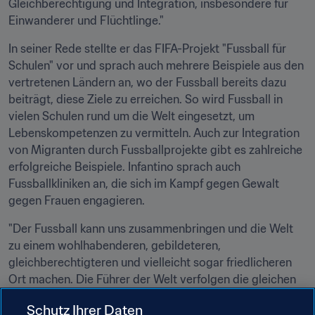
Gleichberechtigung und Integration, insbesondere für 
Einwanderer und Flüchtlinge."
In seiner Rede stellte er das FIFA-Projekt "Fussball für 
Schulen" vor und sprach auch mehrere Beispiele aus den 
vertretenen Ländern an, wo der Fussball bereits dazu 
beiträgt, diese Ziele zu erreichen. So wird Fussball in 
vielen Schulen rund um die Welt eingesetzt, um 
Lebenskompetenzen zu vermitteln. Auch zur Integration 
von Migranten durch Fussballprojekte gibt es zahlreiche 
erfolgreiche Beispiele. Infantino sprach auch 
Fussballkliniken an, die sich im Kampf gegen Gewalt 
gegen Frauen engagieren.
"Der Fussball kann uns zusammenbringen und die Welt 
zu einem wohlhabenderen, gebildeteren, 
gleichberechtigteren und vielleicht sogar friedlicheren 
Ort machen. Die Führer der Welt verfolgen die gleichen 
Prioritäten und die FIFA fühlt sich geehrt, ihnen ein 
Schutz Ihrer Daten
glaubwürdiger und zuverlässiger Partner zu sein", so der 