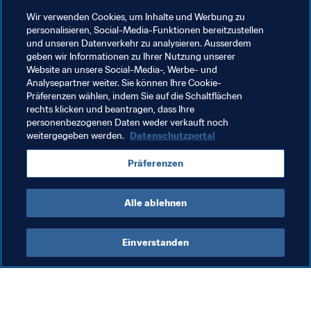
FIFA-Präsident weiter.
Wir verwenden Cookies, um Inhalte und Werbung zu
personalisieren, Social-Media-Funktionen bereitzustellen
Seine heutige Rede beim G20-Gipfel können Sie 
hier 
und unseren Datenverkehr zu analysieren. Ausserdem
geben wir Informationen zu Ihrer Nutzung unserer
vollständig abrufen
.
Website an unsere Social-Media-, Werbe- und
Analysepartner weiter. Sie können Ihre Cookie-
Verwandte Dokumente
Präferenzen wählen, indem Sie auf die Schaltflächen
rechts klicken und beantragen, dass Ihre
personenbezogenen Daten weder verkauft noch
weitergegeben werden.
Datenschutzportal
Verwandte Themen
Präferenzen
FIFA-Präsident
Organisation
Alle ablehnen
Einverstanden