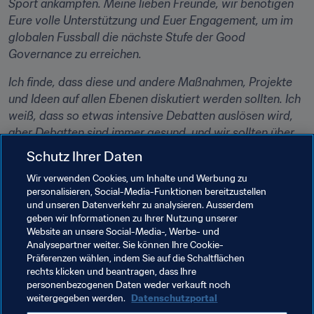
Sport ankämpfen. Meine lieben Freunde, wir benötigen 
Eure volle Unterstützung und Euer Engagement, um im 
globalen Fussball die nächste Stufe der Good 
Governance zu erreichen.
Ich finde, dass diese und andere Maßnahmen, Projekte 
und Ideen auf allen Ebenen diskutiert werden sollten. Ich 
weiß, dass so etwas intensive Debatten auslösen wird, 
aber Debatten sind immer gesund, und wir sollten über 
alles gemeinsam sprechen – so wie wir in dieser 
Schutz Ihrer Daten
schwierigen Zeit alle gemeinsam zusammenstehen.
Wir verwenden Cookies, um Inhalte und Werbung zu
personalisieren, Social-Media-Funktionen bereitzustellen
An jeden einzelnen von Euch, meine lieben Freunde: 
und unseren Datenverkehr zu analysieren. Ausserdem
Bleibt bitte vorsichtig und passt gut auf Euch selbst, 
geben wir Informationen zu Ihrer Nutzung unserer
Eure Familien und Eure Freunde auf. Lasst uns unsere 
Website an unsere Social-Media-, Werbe- und
Arbeit für einen besseren Fussball fortsetzen. Denn 
Analysepartner weiter. Sie können Ihre Cookie-
Präferenzen wählen, indem Sie auf die Schaltflächen
gemeinsam werden wir gewinnen.
rechts klicken und beantragen, dass Ihre
personenbezogenen Daten weder verkauft noch
weitergegeben werden.
Datenschutzportal
Verwandte Themen