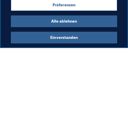
Präferenzen
FIFA-Präsident
Organisation
Alle ablehnen
Einverstanden
Was die FIFA macht
Besuchen Sie auch
Legal
Alle Nachrichten und 
Themen
Transfersystem
Berichte und 
Frauenfussball
Dokumente
Fussballförderung
FIFA-Stiftung
Innovation
FIFA Museum
Talentförderung