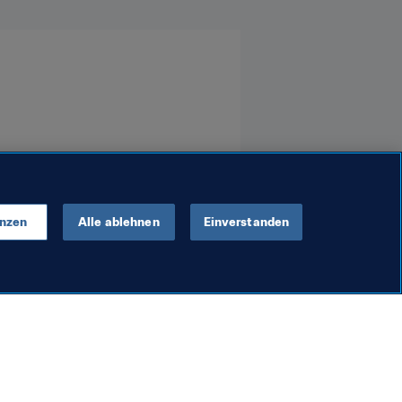
enzen
Alle ablehnen
Einverstanden
Anti-Doping
Fundiertes FIFA-
chaft 2025™
Dopingkontrollprogramm