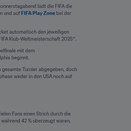
nnerstagabend lädt die FIFA die 
n und auf 
FIFA Play Zone
 bei der 
cket automatisch den jeweiligen 
r FIFA Klub-Weltmeisterschaft 2025™. 
lfinale mit dem 
lphia beginnt.
as gesamte Turnier abgegeben, doch 
hase weder in den USA noch auf 
len Fans einen Strich durch die 
, während 42 % überzeugt waren, 