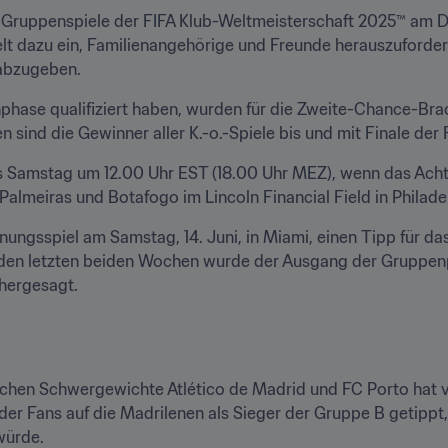
Gruppenspiele der FIFA Klub-Weltmeisterschaft 2025™ am Do
lt dazu ein, Familienangehörige und Freunde herauszuforder
abzugeben.
enphase qualifiziert haben, wurden für die Zweite-Chance-Bra
pen sind die Gewinner aller K.-o.-Spiele bis und mit Finale de
s Samstag um 12.00 Uhr EST (18.00 Uhr MEZ), wenn das Achte
Palmeiras und Botafogo im Lincoln Financial Field in Philade
ungsspiel am Samstag, 14. Juni, in Miami, einen Tipp für d
 den letzten beiden Wochen wurde der Ausgang der Gruppenp
hergesagt. 
chen Schwergewichte Atlético de Madrid und FC Porto hat vie
r Fans auf die Madrilenen als Sieger der Gruppe B getippt
würde. 