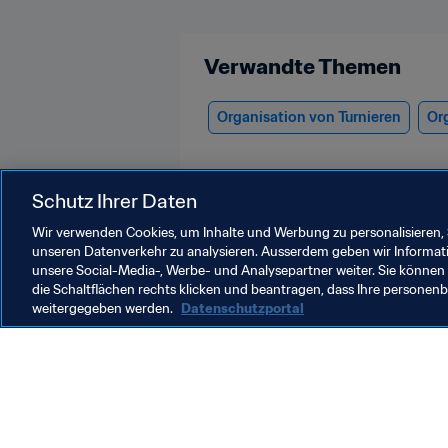
Verwandte Themen
Organisation von Turnieren
Or
Schutz Ihrer Daten
Wir verwenden Cookies, um Inhalte und Werbung zu personalisieren, 
unseren Datenverkehr zu analysieren. Ausserdem geben wir Informat
unsere Social-Media-, Werbe- und Analysepartner weiter. Sie können 
FIFA Club World Cup 2025™
die Schaltflächen rechts klicken und beantragen, dass Ihre persone
weitergegeben werden.
Datenschutzportal
FIFA-Präsident
F
European Football Clubs
M
und FIFA nach
v