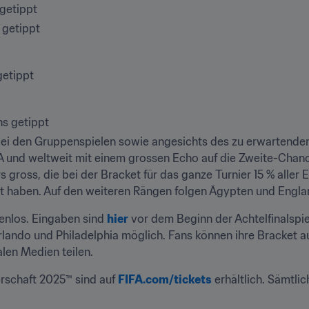
getippt 
 getippt 
getippt
s getippt 
 bei den Gruppenspielen sowie angesichts des zu erwartende
SA und weltweit mit einem grossen Echo auf die Zweite-Chanc
 gross, die bei der Bracket für das ganze Turnier 15 % aller
t haben. Auf den weiteren Rängen folgen Ägypten und Englan
enlos. Eingaben sind 
hier
 vor dem Beginn der Achtelfinalspiel
 Orlando und Philadelphia möglich. Fans können ihre Bracket a
len Medien teilen.
rschaft 2025™ sind auf 
FIFA.com/tickets
 erhältlich. Sämtli