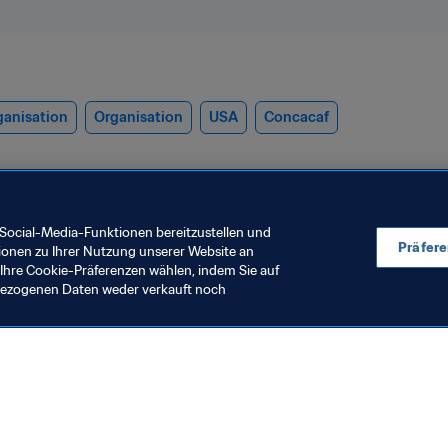
ganisation
Organisation
USA
Concacaf
Social-Media-Funktionen bereitzustellen und
Präfer
ionen zu Ihrer Nutzung unserer Website an
Ihre Cookie-Präferenzen wählen, indem Sie auf
nbezogenen Daten weder verkauft noch
IFA-Präsident
Organisation
ehr als USD 1 Milliarde
FIFA Klub-
on der FIFA seit 2016 in die
Weltmeisters