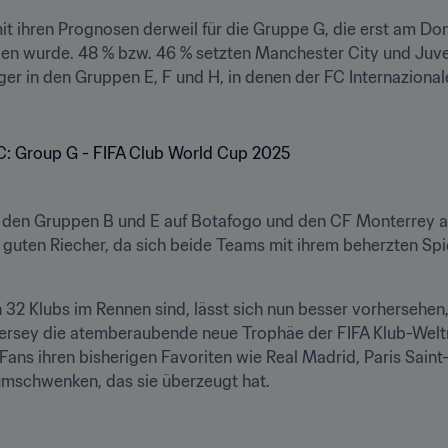
mit ihren Prognosen derweil für die Gruppe G, die erst am 
n wurde. 48 % bzw. 46 % setzten Manchester City und Juvent
eger in den Gruppen E, F und H, in denen der FC Internaziona
in den Gruppen B und E auf Botafogo und den CF Monterrey al
 guten Riecher, da sich beide Teams mit ihrem beherzten Spiel 
32 Klubs im Rennen sind, lässt sich nun besser vorhersehen, 
rsey die atemberaubende neue Trophäe der FIFA Klub-Weltm
 Fans ihren bisherigen Favoriten wie Real Madrid, Paris Sai
umschwenken, das sie überzeugt hat. 