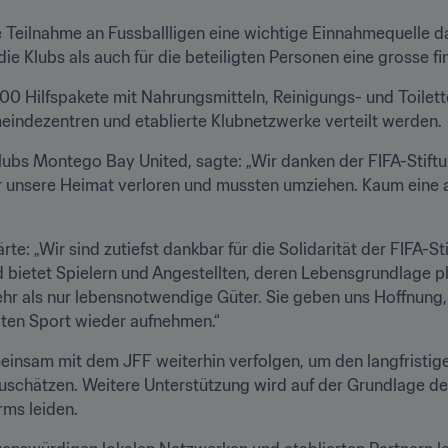
die Teilnahme an Fussballligen eine wichtige Einnahmequelle d
ie Klubs als auch für die beteiligten Personen eine grosse fi
1000 Hilfspakete mit Nahrungsmitteln, Reinigungs- und Toilet
eindezentren und etablierte Klubnetzwerke verteilt werden.
bs Montego Bay United, sagte: „Wir danken der FIFA-Stiftun
 unsere Heimat verloren und mussten umziehen. Kaum eine a
te: „Wir sind zutiefst dankbar für die Solidarität der FIFA-Sti
d bietet Spielern und Angestellten, deren Lebensgrundlage pl
ehr als nur lebensnotwendige Güter. Sie geben uns Hoffnung
ten Sport wieder aufnehmen.“
meinsam mit dem JFF weiterhin verfolgen, um den langfristig
schätzen. Weitere Unterstützung wird auf der Grundlage der
rms leiden.