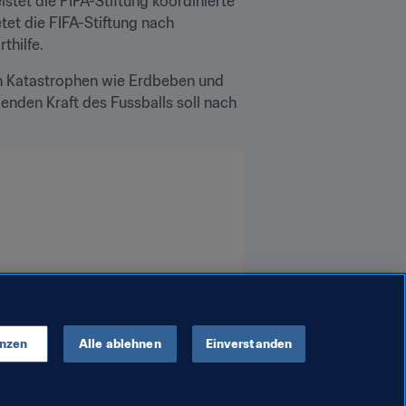
tet die FIFA-Stiftung koordinierte 
et die FIFA-Stiftung nach 
thilfe.
ch Katastrophen wie Erdbeben und 
enden Kraft des Fussballs soll nach 
enzen
Alle ablehnen
Einverstanden