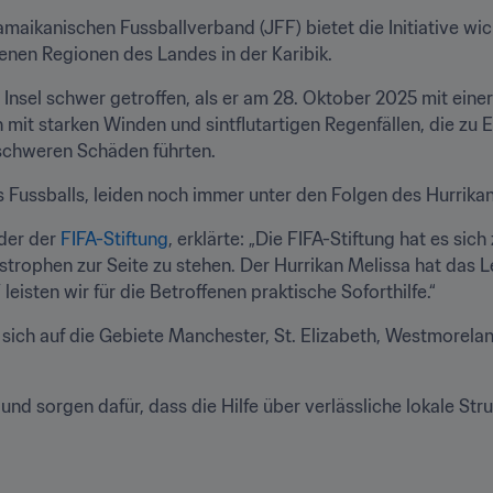
ikanischen Fussballverband (JFF) bietet die Initiative wichti
fenen Regionen des Landes in der Karibik.
 Insel schwer getroffen, als er am 28. Oktober 2025 mit einer
 mit starken Winden und sintflutartigen Regenfällen, die zu 
chweren Schäden führten.
s Fussballs, leiden noch immer unter den Folgen des Hurrikan
der der 
FIFA-Stiftung
, erklärte: „Die FIFA-Stiftung hat es sic
trophen zur Seite zu stehen. Der Hurrikan Melissa hat das L
isten wir für die Betroffenen praktische Soforthilfe.“
sich auf die Gebiete Manchester, St. Elizabeth, Westmorelan
 und sorgen dafür, dass die Hilfe über verlässliche lokale Stru