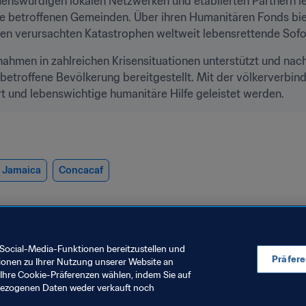
nswürdigen lokalen Netzwerken und etablierten Partnern leis
ie betroffenen Gemeinden. Über ihren Humanitären Fonds biet
 verursachten Katastrophen weltweit lebensrettende Sofor
nahmen in zahlreichen Krisensituationen unterstützt und na
 betroffene Bevölkerung bereitgestellt. Mit der völkerverbind
t und lebenswichtige humanitäre Hilfe geleistet werden.
Jamaica
Concacaf
Social-Media-Funktionen bereitzustellen und
Präfer
ionen zu Ihrer Nutzung unserer Website an
Ihre Cookie-Präferenzen wählen, indem Sie auf
nbezogenen Daten weder verkauft noch