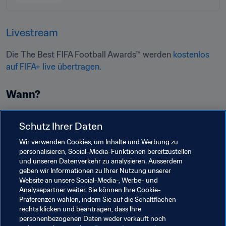
Livestream
Die The Best FIFA Football Awards™ werden 
kostenlos 
auf FIFA+ live übertragen
Wann?﻿
Schutz Ihrer Daten
Wo?
Wir verwenden Cookies, um Inhalte und Werbung zu
personalisieren, Social-Media-Funktionen bereitzustellen
und unseren Datenverkehr zu analysieren. Ausserdem
Nach der virtuellen Veranstaltung im letzten Jahr, die 
geben wir Informationen zu Ihrer Nutzung unserer
wegen der COVID-19-Pandemie im FIFA-Hauptsitz in 
Website an unsere Social-Media-, Werbe- und
Zürich stattfand, wird in diesem Jahr Paris Gastgeber 
Analysepartner weiter. Sie können Ihre Cookie-
Präferenzen wählen, indem Sie auf die Schaltflächen
der The Best FIFA Football Awards™ sein.
rechts klicken und beantragen, dass Ihre
personenbezogenen Daten weder verkauft noch