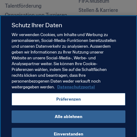
FIFA Museum
Talentförderung
Stellen & Karriere
Organisation von Turnieren
Nachhaltigkeit
Schutz Ihrer Daten
Menschenrechte und 
Wir verwenden Cookies, um Inhalte und Werbung zu
Antidiskriminierung
personalisieren, Social-Media-Funktionen bereitzustellen
und unseren Datenverkehr zu analysieren. Ausserdem
Gesundheit und Medizin
geben wir Informationen zu Ihrer Nutzung unserer
Bildungsinitiativen
Website an unsere Social-Media-, Werbe- und
Analysepartner weiter. Sie können Ihre Cookie-
Präferenzen wählen, indem Sie auf die Schaltflächen
rechts klicken und beantragen, dass Ihre
personenbezogenen Daten weder verkauft noch
weitergegeben werden.
Datenschutzportal
Präferenzen
Alle ablehnen
NUTZUNGSBEDINGUNGEN
FIFA-DATENSCHUTZPORTAL
DOWNLOADS
COOKIE-EINSTELLUNGEN
Urheberrechte © 1994–2025 FIFA. Alle Rechte vorbehalten.
Einverstanden