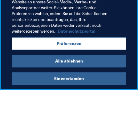
Website an unsere Social-Media-, Werbe- und
Analysepartner weiter. Sie können Ihre Cookie-
Organisation
Organisation
Uzbekistan
Präferenzen wählen, indem Sie auf die Schaltflächen
rechts klicken und beantragen, dass Ihre
AFC
personenbezogenen Daten weder verkauft noch
weitergegeben werden.
Datenschutzportal
Präferenzen
Alle ablehnen
FIFA Futsal World Cup Uzbekistan 
Einverstanden
2024™