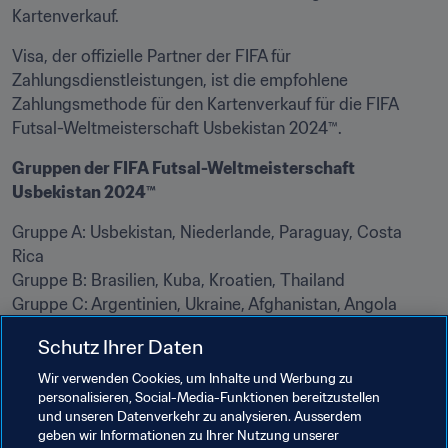
Kartenverkauf.
Visa, der offizielle Partner der FIFA für 
Zahlungsdienstleistungen, ist die empfohlene 
Zahlungsmethode für den Kartenverkauf für die FIFA 
Futsal-Weltmeisterschaft Usbekistan 2024™.
Gruppen der FIFA Futsal-Weltmeisterschaft 
Usbekistan 2024™
Gruppe A: Usbekistan, Niederlande, Paraguay, Costa 
Rica 

Gruppe B: Brasilien, Kuba, Kroatien, Thailand 

Gruppe C: Argentinien, Ukraine, Afghanistan, Angola 

Gruppe D: Spanien, Kasachstan, Neuseeland, Libyen 

Schutz Ihrer Daten
Gruppe E: Portugal, Panama, Tadschikistan, Marokko 

Gruppe F: IR Iran, Venezuela, Guatemala, Frankreich
Wir verwenden Cookies, um Inhalte und Werbung zu
personalisieren, Social-Media-Funktionen bereitzustellen
und unseren Datenverkehr zu analysieren. Ausserdem
Verwandte Themen
geben wir Informationen zu Ihrer Nutzung unserer