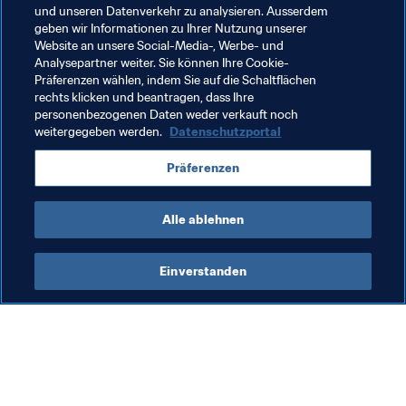
und unseren Datenverkehr zu analysieren. Ausserdem
geben wir Informationen zu Ihrer Nutzung unserer
Verwandte Themen
Website an unsere Social-Media-, Werbe- und
Analysepartner weiter. Sie können Ihre Cookie-
Präferenzen wählen, indem Sie auf die Schaltflächen
Organisation
Organisation
rechts klicken und beantragen, dass Ihre
personenbezogenen Daten weder verkauft noch
FIFA Frauen-Weltmeisterschaft Australien & 
weitergegeben werden.
Datenschutzportal
Neuseeland 2023™
Präferenzen
New Zealand
OFC
Alle ablehnen
Einverstanden
Was die FIFA macht
Besuchen Sie auch