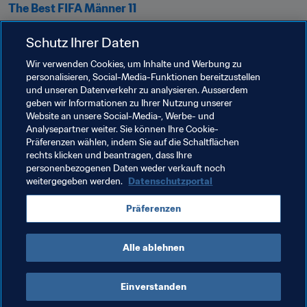
The Best FIFA Männer 11
FIFA-Marta-Preis
Schutz Ihrer Daten
FIFA-Puskás-Preis
Wir verwenden Cookies, um Inhalte und Werbung zu
personalisieren, Social-Media-Funktionen bereitzustellen
FIFA-Fanpreis
und unseren Datenverkehr zu analysieren. Ausserdem
geben wir Informationen zu Ihrer Nutzung unserer
Website an unsere Social-Media-, Werbe- und
Verwandte Themen
Analysepartner weiter. Sie können Ihre Cookie-
Präferenzen wählen, indem Sie auf die Schaltflächen
rechts klicken und beantragen, dass Ihre
Organisation
personenbezogenen Daten weder verkauft noch
weitergegeben werden.
Datenschutzportal
Präferenzen
Alle ablehnen
Organisation
Einverstanden