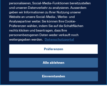
personalisieren, Social-Media-Funktionen bereitzustellen
und unseren Datenverkehr zu analysieren. Ausserdem
Verwandte Themen
geben wir Informationen zu Ihrer Nutzung unserer
Website an unsere Social-Media-, Werbe- und
Analysepartner weiter. Sie können Ihre Cookie-
Organisation von Turnieren
Organisation
Präferenzen wählen, indem Sie auf die Schaltflächen
rechts klicken und beantragen, dass Ihre
Organisation
Morocco
CAF
personenbezogenen Daten weder verkauft noch
weitergegeben werden.
Datenschutzportal
Präferenzen
Alle ablehnen
FIFA U-17-Frauen-Weltmeisterschaft 
Einverstanden
Marokko 2025™