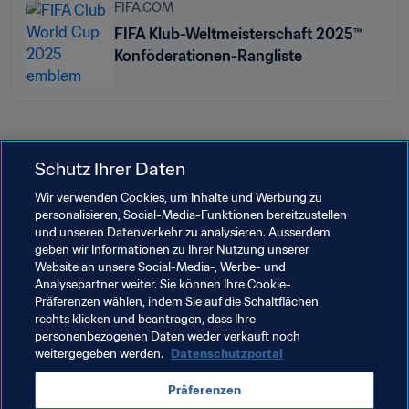
FIFA.COM
FIFA Klub-Weltmeisterschaft 2025™
Konföderationen-Rangliste
Schutz Ihrer Daten
Verwandte Themen
Wir verwenden Cookies, um Inhalte und Werbung zu
personalisieren, Social-Media-Funktionen bereitzustellen
Organisation
Organisation
Mexico
und unseren Datenverkehr zu analysieren. Ausserdem
geben wir Informationen zu Ihrer Nutzung unserer
Concacaf
USA
Costa Rica
Spain
UEFA
Website an unsere Social-Media-, Werbe- und
Analysepartner weiter. Sie können Ihre Cookie-
Austria
England
South Africa
CAF
Präferenzen wählen, indem Sie auf die Schaltflächen
rechts klicken und beantragen, dass Ihre
Tunisia
Egypt
Korea Republic
AFC
personenbezogenen Daten weder verkauft noch
weitergegeben werden.
Datenschutzportal
Präferenzen