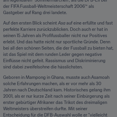
am legendären "Sommermärchen", als die DFB-Elf bei 
der FIFA Fussball-Weltmeisterschaft 2006™ als 
Gastgeber auf Rang drei landete.
Auf den ersten Blick scheint 
Asa
 auf eine erfüllte und fast 
perfekte Karriere zurückzublicken. Doch auch er hat in 
seinen 15 Jahren als Profifussballer nicht nur Positives 
erlebt. Und das hatte nicht nur sportliche Gründe. Denn 
bei all den schönen Seiten, die der Fussball zu bieten hat, 
ist das Spiel mit dem runden Leder gegen negative 
Einflüsse nicht gefeit. Rassismus und Diskriminierung 
sind dabei zweifelsohne die hässlichsten.
Geboren in Mampong in Ghana, musste auch Asamoah 
solche Erfahrungen machen, als er vor mehr als 30 
Jahren nach Deutschland kam. Historisches gelang ihm 
2001, als er nur kurze Zeit nach seiner Einbürgerung als 
erster gebürtiger Afrikaner das Trikot des dreimaligen 
Weltmeisters überstreifen durfte. Mit seiner 
Entscheidung für die DFB-Auswahl wolle er "vielleicht 