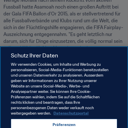
Wenige Monate nach seinem Rücktritt vom aktiven 
Fussball hatte Asamoah noch einen großen Auftritt bei 
der Gala FIFA Ballon d’Or 2015, als er stellvertretend für 
alle Fussballverbände und Klubs rund um die Welt, die 
sich in der Flüchtlingshilfe engagieren, die FIFA Fairplay-
Auszeichnung entgegennahm. "Es geht letztlich nur 
darum, sich für Dinge einzusetzen, die völlig normal sein 
sollten: Hilfsbedürftige Menschen mit einem warmen 
Schutz Ihrer Daten
Herz empfangen. Ich habe selbst erlebt, wie es ist, in ein 
fremdes Land zu kommen und dort akzeptiert zu werden. 
Wir verwenden Cookies, um Inhalte und Werbung zu
Deshalb ist es für mich selbstverständlich, dass ich mich 
personalisieren, Social-Media-Funktionen bereitzustellen
dafür engagiere."
und unseren Datenverkehr zu analysieren. Ausserdem
geben wir Informationen zu Ihrer Nutzung unserer
Website an unsere Social-Media-, Werbe- und
Analysepartner weiter. Sie können Ihre Cookie-
Präferenzen wählen, indem Sie auf die Schaltflächen
rechts klicken und beantragen, dass Ihre
personenbezogenen Daten weder verkauft noch
weitergegeben werden.
Datenschutzportal
Verwandte Themen
Präferenzen