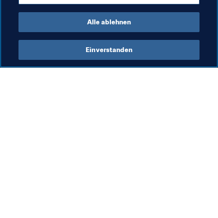
Organisation
Germany
Ghana
Alle ablehnen
Einverstanden
Was die FIFA macht
Besuchen Sie auch
Legal
Alle Nachrichten und 
Themen
Transfersystem
Berichte und 
Frauenfussball
Dokumente
Fussballförderung
FIFA-Stiftung
Innovation
FIFA Museum
Talentförderung
Stellen & Karriere
Organisation von Turnieren