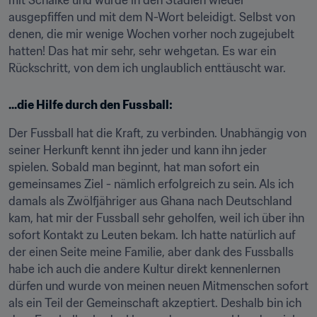
mit Schalke und wurde in den Stadien wieder 
ausgepfiffen und mit dem N-Wort beleidigt. Selbst von 
denen, die mir wenige Wochen vorher noch zugejubelt 
hatten! Das hat mir sehr, sehr wehgetan. Es war ein 
Rückschritt, von dem ich unglaublich enttäuscht war.
...die Hilfe durch den Fussball:
Der Fussball hat die Kraft, zu verbinden. Unabhängig von 
seiner Herkunft kennt ihn jeder und kann ihn jeder 
spielen. Sobald man beginnt, hat man sofort ein 
gemeinsames Ziel - nämlich erfolgreich zu sein. Als ich 
damals als Zwölfjähriger aus Ghana nach Deutschland 
kam, hat mir der Fussball sehr geholfen, weil ich über ihn 
sofort Kontakt zu Leuten bekam. Ich hatte natürlich auf 
der einen Seite meine Familie, aber dank des Fussballs 
habe ich auch die andere Kultur direkt kennenlernen 
dürfen und wurde von meinen neuen Mitmenschen sofort 
als ein Teil der Gemeinschaft akzeptiert. Deshalb bin ich 