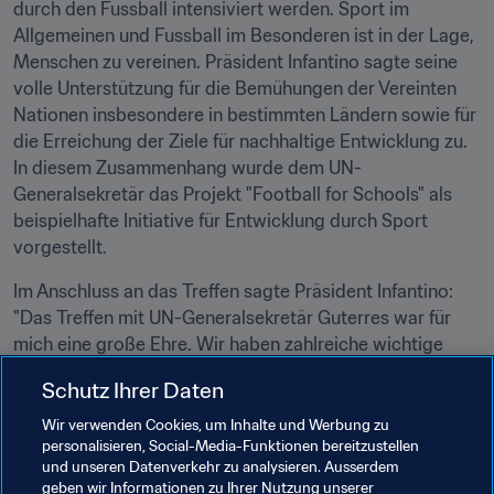
durch den Fussball intensiviert werden. Sport im 
Allgemeinen und Fussball im Besonderen ist in der Lage, 
Menschen zu vereinen. Präsident Infantino sagte seine 
volle Unterstützung für die Bemühungen der Vereinten 
Nationen insbesondere in bestimmten Ländern sowie für 
die Erreichung der Ziele für nachhaltige Entwicklung zu. 
In diesem Zusammenhang wurde dem UN-
Generalsekretär das Projekt "Football for Schools" als 
beispielhafte Initiative für Entwicklung durch Sport 
vorgestellt.
Im Anschluss an das Treffen sagte Präsident Infantino: 
"Das Treffen mit UN-Generalsekretär Guterres war für 
mich eine große Ehre. Wir haben zahlreiche wichtige 
Themen diskutiert. Er glaubt ebenso fest an die Kraft des 
Schutz Ihrer Daten
Fussballs wie ich selbst. Um diese Kraft nutzen zu 
können, haben wir zahlreiche gemeinsame Ziele 
Wir verwenden Cookies, um Inhalte und Werbung zu
personalisieren, Social-Media-Funktionen bereitzustellen
angesprochen, darunter auch, wie die FIFA weiterhin 
und unseren Datenverkehr zu analysieren. Ausserdem
dazu beitragen kann, den Frieden in Konfliktsituationen 
geben wir Informationen zu Ihrer Nutzung unserer