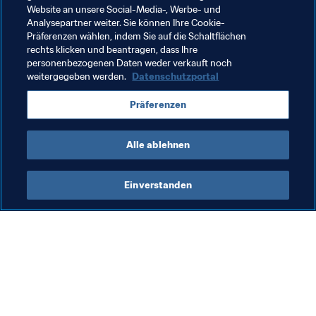
zu fördern, die Menschen zu vereinen und die positiven 
Website an unsere Social-Media-, Werbe- und
Werte zu fördern, für die die Vereinten Nationen und die 
Analysepartner weiter. Sie können Ihre Cookie-
Präferenzen wählen, indem Sie auf die Schaltflächen
FIFA eintreten."
rechts klicken und beantragen, dass Ihre
personenbezogenen Daten weder verkauft noch
weitergegeben werden.
Datenschutzportal
Verwandte Themen
Präferenzen
FIFA-Präsident
Organisation
Alle ablehnen
Einverstanden
Was die FIFA macht
Besuchen Sie auch
Legal
Alle Nachrichten und 
Themen