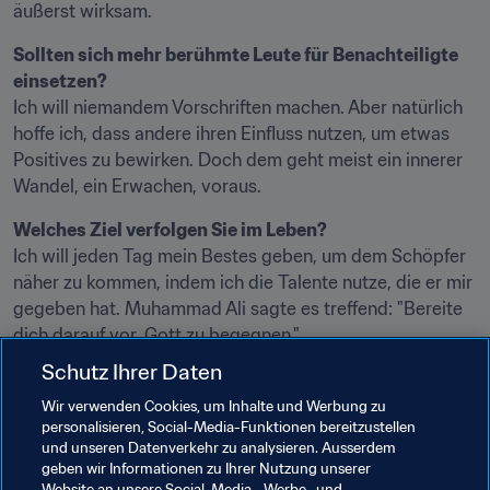
äußerst wirksam.
Sollten sich mehr berühmte Leute für Benachteiligte 
einsetzen?
Ich will niemandem Vorschriften machen. Aber natürlich 
hoffe ich, dass andere ihren Einfluss nutzen, um etwas 
Positives zu bewirken. Doch dem geht meist ein innerer 
Wandel, ein Erwachen, voraus.
Welches Ziel verfolgen Sie im Leben?
Ich will jeden Tag mein Bestes geben, um dem Schöpfer 
näher zu kommen, indem ich die Talente nutze, die er mir 
gegeben hat. Muhammad Ali sagte es treffend: "Bereite 
dich darauf vor, Gott zu begegnen."
Schutz Ihrer Daten
Wie möchten Sie, dass man sich in 30 Jahren an Sie 
erinnert?
Wir verwenden Cookies, um Inhalte und Werbung zu
personalisieren, Social-Media-Funktionen bereitzustellen
Als jemanden, der sein Bestes gegeben hat, trotz seiner 
und unseren Datenverkehr zu analysieren. Ausserdem
menschlichen Schwächen ein gottgefälliges Leben zu 
geben wir Informationen zu Ihrer Nutzung unserer
führen. Und hoffentlich als jemanden, der das Leben 
Website an unsere Social-Media-, Werbe- und