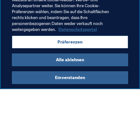
seiner Kinder, seiner Familie und seiner Mitmenschen 
Analysepartner weiter. Sie können Ihre Cookie-
Präferenzen wählen, indem Sie auf die Schaltflächen
positiv berührt hat.
rechts klicken und beantragen, dass Ihre
personenbezogenen Daten weder verkauft noch
weitergegeben werden.
Datenschutzportal
Verwandte Themen
Präferenzen
Organisation
Mali
Alle ablehnen
Einverstanden
Was die FIFA macht
Besuchen Sie auch
Legal
Alle Nachrichten und 
Themen
Transfersystem